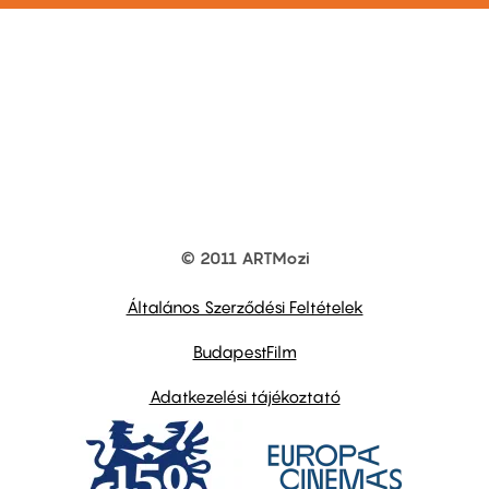
© 2011 ARTMozi
Footer
other
links
Általános Szerződési Feltételek
BudapestFilm
Adatkezelési tájékoztató