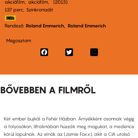
akciófilm
akciófilm
2013
137 perc,
Szinkronizált
Rendező
Roland Emmerich
Roland Emmerich
Megosztom
Facebook
Twitter
Share
BŐVEBBEN A FILMRŐL
Két ember bujkál a Fehér Házban. Árnyékként osonnak végig
a folyosókon, liftaknában húzzák meg magukat, a medence
körül lapulnak. Az elnök az (Jamie Foxx), akit a CIA utolsó