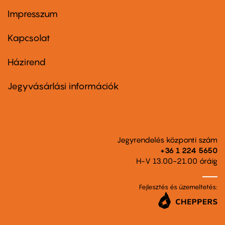
Impresszum
Footer
menu
first
Kapcsolat
Házirend
Footer
menu
second
Jegyvásárlási információk
Jegyrendelés központi szám
+36 1 224 5650
H-V 13.00-21.00 óráig
Fejlesztés és üzemeltetés: