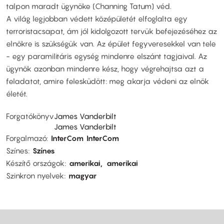
talpon maradt ügynöke (Channing Tatum) véd.
A világ legjobban védett középületét elfoglalta egy
terroristacsapat, ám jól kidolgozott tervük befejezéséhez az
elnökre is szükségük van. Az épület fegyveresekkel van tele
- egy paramilitáris egység mindenre elszánt tagjaival. Az
ügynök azonban mindenre kész, hogy végrehajtsa azt a
feladatot, amire felesküdött: meg akarja védeni az elnök
életét.
Forgatókönyv
James Vanderbilt
James Vanderbilt
Forgalmazó
InterCom
InterCom
Színes
Színes
Készítő országok
amerikai
amerikai
Szinkron nyelvek
magyar