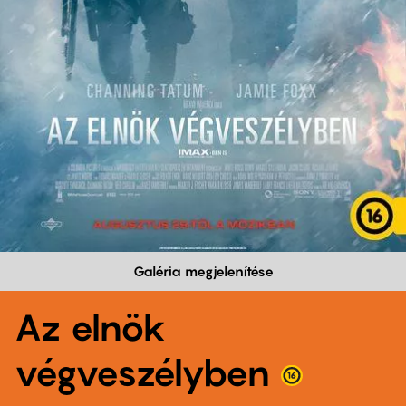
Galéria megjelenítése
Az elnök
végveszélyben