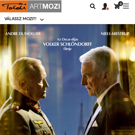
0
Felhasználói
Felhasznál
Nav
Keresés
fiók
fiók
átk
menü
menüje
VÁLASSZ MOZIT!
Moziválasztó
menü
Ugrás
a
tartalomra