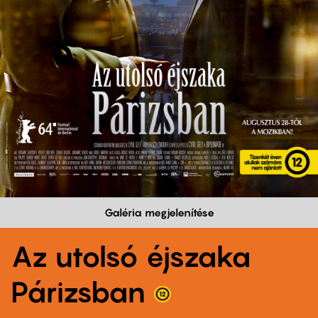
Galéria megjelenítése
Az utolsó éjszaka
Párizsban