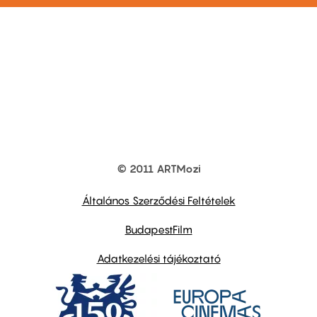
© 2011 ARTMozi
Footer
other
links
Általános Szerződési Feltételek
BudapestFilm
Adatkezelési tájékoztató