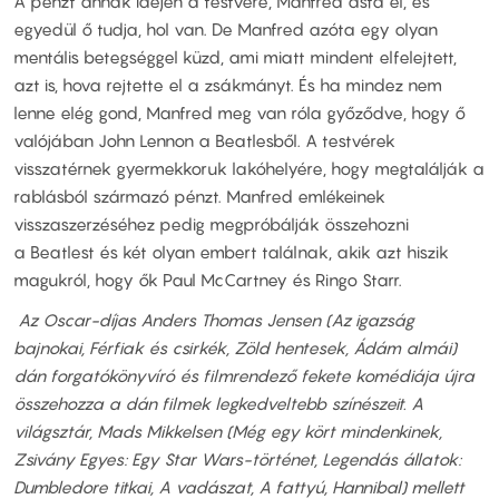
A pénzt annak idején a testvére, Manfred ásta el, és
egyedül ő tudja, hol van. De Manfred azóta egy olyan
mentális betegséggel küzd, ami miatt mindent elfelejtett,
azt is, hova rejtette el a zsákmányt. És ha mindez nem
lenne elég gond, Manfred meg van róla győződve, hogy ő
valójában John Lennon a Beatlesből. A testvérek
visszatérnek gyermekkoruk lakóhelyére, hogy megtalálják a
rablásból származó pénzt. Manfred emlékeinek
visszaszerzéséhez pedig megpróbálják összehozni
a Beatlest és két olyan embert találnak, akik azt hiszik
magukról, hogy ők Paul McCartney és Ringo Starr.
Az Oscar-díjas Anders Thomas Jensen (Az igazság
bajnokai, Férfiak és csirkék, Zöld hentesek, Ádám almái)
dán forgatókönyvíró és filmrendező fekete komédiája újra
összehozza a dán filmek legkedveltebb színészeit. A
világsztár, Mads Mikkelsen (Még egy kört mindenkinek,
Zsivány Egyes: Egy Star Wars-történet, Legendás állatok:
Dumbledore titkai, A vadászat, A fattyú, Hannibal) mellett