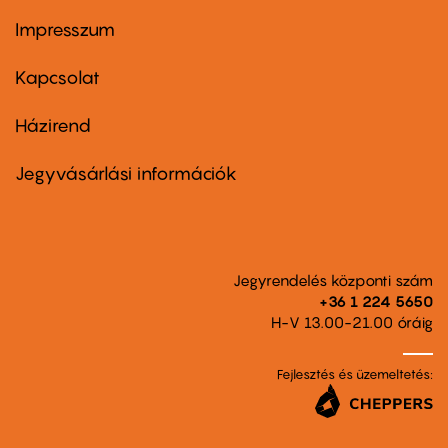
Impresszum
Footer
menu
first
Kapcsolat
Házirend
Footer
menu
second
Jegyvásárlási információk
Jegyrendelés központi szám
+36 1 224 5650
H-V 13.00-21.00 óráig
Fejlesztés és üzemeltetés: