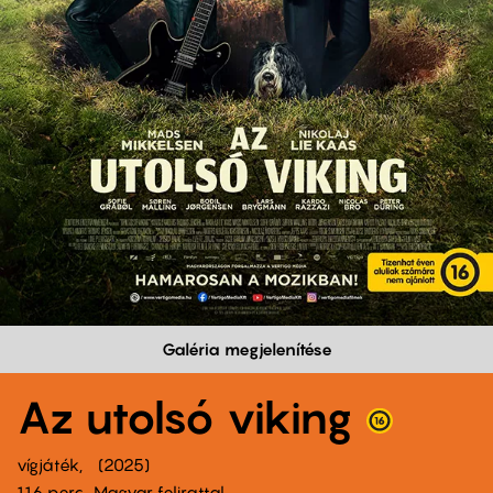
Galéria megjelenítése
Az utolsó viking
vígjáték
2025
116 perc,
Magyar felirattal