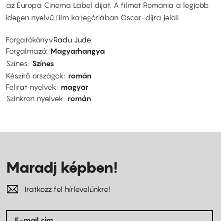
az Europa Cinema Label díjat. A filmet Románia a legjobb
idegen nyelvű film kategóriában Oscar-díjra jelöli.
Forgatókönyv
Radu Jude
Forgalmazó
Magyarhangya
Színes
Színes
Készítő országok
román
Felirat nyelvek
magyar
Szinkron nyelvek
román
Maradj képben!
Iratkozz fel hírlevelünkre!