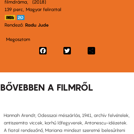
filmdráma
2018
139 perc,
Magyar felirattal
Rendező
Radu Jude
Megosztom
Facebook
Twitter
Share
BŐVEBBEN A FILMRŐL
Hannah Arendt, Odesszai mészárlás, 1941, archív felvételek,
antiszemita viccek, korhű lőfegyverek, Antonescu-idézetek.
A fiatal rendezőnő, Mariana mindezt szeretné belesűríteni