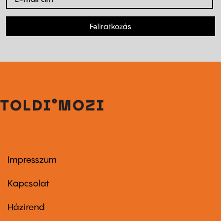
Feliratkozás
Impresszum
Footer
menu
first
Kapcsolat
Házirend
Footer
menu