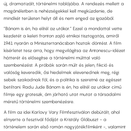
új, dramatizált, történelmi tablójába. A rendezés mellett a
magánéletben is nehézségekkel kell megküzdenie, de
mindkét területen helyt áll és nem enged az igazából.
“Bánom is én, ha elítél az utókor.” Ezzel a mondattal vette
kezdetét a keleti fronton zajló etnikai tisztogatás, amiről
1941 nyarán a Minisztertanácsban hoztak döntést. A film
kísérletet tesz arra, hogy megvilágítsa az Antonescu-idézet
hátterét és elősegítse a történelmi múlttal való
szembenézést. A próbák során múlt és jelen, fikció és
valóság keveredik, ősi hiedelmek elevenednek meg, régi
sebek szakadnak föl, és a politika is szeretné az egészet
betiltani. Radu Jude Bánom is én, ha elítél az utókor című
filmje egy groteszk, ám járható utat mutat a társadalmi
méretű történelmi szembenézésre.
A film az idei Karlovy Vary Filmfesztiválon debütált, ahol
elnyerte a fesztivál fődíját a Kristály Glóbuszt - a
történelem során első román nagyjátékfilmként -, valamint