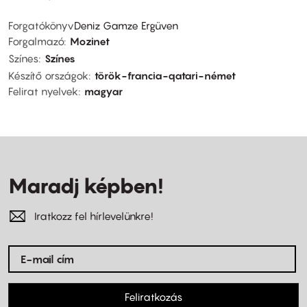
Forgatókönyv
Deniz Gamze Ergüven
Forgalmazó
Mozinet
Színes
Színes
Készítő országok
török-francia-qatari-német
Felirat nyelvek
magyar
Maradj képben!
Iratkozz fel hírlevelünkre!
Feliratkozás