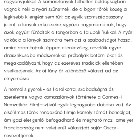
nagyanyjukkal. A kamaszlányok felhőtlen boldogságban
vágnak neki a nyári szünetnek, de a bigott török közeg a
legkisebb kilengést sem tűri: az egyik szomszédasszony
jelenti a lányok erkölcseire vigyázó nagymamának, hogy
azok együtt fürödtek a tengerben a falubeli fiúkkal. A nyári
vakáció a lányok számára nem azt a szabadságot hozza,
amire számítottak, éppen ellenkezőleg, nevelőik egyre
drasztikusabb módszerekkel próbálják betörni őket és
megakadályozni, hogy az ezeréves tradíciók ellenében
viselkedjenek. Az öt lány öt különböző választ ad az
elnyomásra.
A normális gyerek- és fiatalkorra, szabadságra és
szerelemre vágyó kamaszlányok története a Cannes-i
Nemzetközi Filmfesztivál egyik legnagyobb dobása volt. Az
elsőfilmes török rendezőnő filmje komoly témát boncolgat,
ám igazi életigenlő, befogadható és megható mozi, amelyet
Franciaország nem véletlenül választott saját Oscar-
nevezettjének.