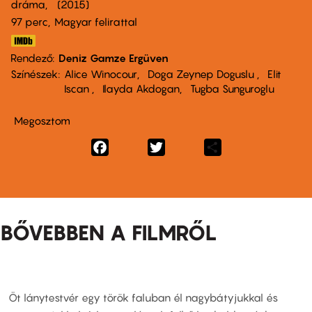
dráma
2015
97 perc,
Magyar felirattal
Rendező
Deniz Gamze Ergüven
Színészek
Alice Winocour
Doga Zeynep Doguslu
Elit
Iscan
Ilayda Akdogan
Tugba Sunguroglu
Megosztom
Facebook
Twitter
Share
BŐVEBBEN A FILMRŐL
Öt lánytestvér egy török faluban él nagybátyjukkal és