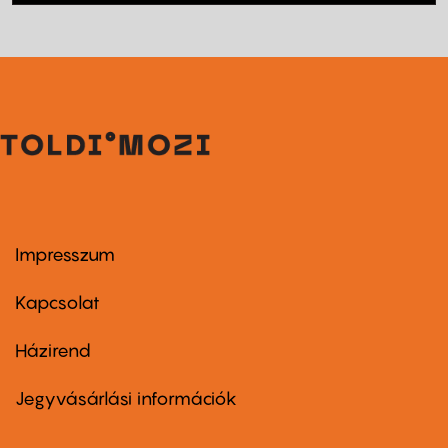
Impresszum
Footer
menu
first
Kapcsolat
Házirend
Footer
menu
second
Jegyvásárlási információk