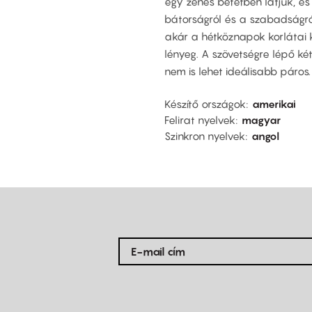
egy zenés betétben látjuk, és
bátorságról és a szabadságról
akár a hétköznapok korlátai k
lényeg. A szövetségre lépő két
nem is lehet ideálisabb páros.
Készítő országok
amerikai
Felirat nyelvek
magyar
Szinkron nyelvek
angol