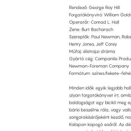
Rendező: George Roy Hill
Forgatókönyvíró: William Gol
Operatőr: Conrad L. Hall
Zene: Burt Bacharach
Szereplők: Paul Newman, Rober
Henry Jones, Jeff Corey
Műfaj: életrajzi dráma
Gyártó cég: Campanile Produc
Newman-Foreman Company
Formátum: színes/fekete-fehé
Minden idők egyik legjobb ho
olyan forgatókönyvet írt, ami
boldogságot egy bicikli meg e
bárki beszélne róla, vagy val
zongorakísérőjeként kezdő, na
Kalapon kopogó esőről. Az dél