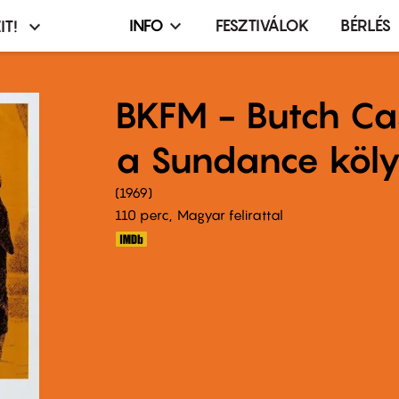
INFO
FESZTIVÁLOK
BÉRLÉS
IT!
Infó,
asztó
esemény,
terembérlés
BKFM - Butch Ca
menü
a Sundance köl
1969
110 perc,
Magyar felirattal