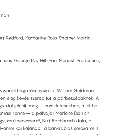
dman
t Redford, Katharine Ross, Strother Martin,
tions, George Roy Hill-Paul Monash Production,
r
llywoodi forgatókönyvírója, William Goldman
ben elég kevés szerep jut a párbeszédeknek. A
gy dal jeleníti meg – érzékletesebben, mint ha
lomást tenne – a pályáját Marlene Dietrich
gyszerű zeneszerző, Burt Bacharach dala, a
-amerikai kalandot, a bankrablás sorozatot is