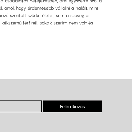
 a csodálatos befejezésben, ami egyszerre szól a
, arról, hogy érdemesebb vállalni a halált, mint
özé szorított szürke életet, sem a szöveg a
 kékszemű férfinél, sokak szerint, nem volt és
Feliratkozás