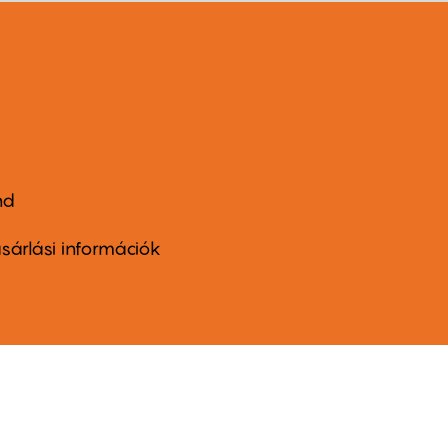
nd
ter
nu
sárlási információk
ond