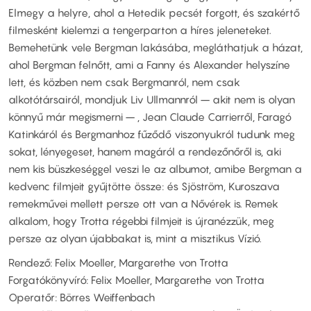
Elmegy a helyre, ahol a Hetedik pecsét forgott, és szakértő
filmesként kielemzi a tengerparton a híres jeleneteket.
Bemehetünk vele Bergman lakásába, megláthatjuk a házat,
ahol Bergman felnőtt, ami a Fanny és Alexander helyszíne
lett, és közben nem csak Bergmanról, nem csak
alkotótársairól, mondjuk Liv Ullmannról – akit nem is olyan
könnyű már megismerni – , Jean Claude Carrierről, Faragó
Katinkáról és Bergmanhoz fűződő viszonyukról tudunk meg
sokat, lényegeset, hanem magáról a rendezőnőről is, aki
nem kis büszkeséggel veszi le az albumot, amibe Bergman a
kedvenc filmjeit gyűjtötte össze: és Sjöström, Kuroszava
remekművei mellett persze ott van a Nővérek is. Remek
alkalom, hogy Trotta régebbi filmjeit is újranézzük, meg
persze az olyan újabbakat is, mint a misztikus Vízió.
Rendező: Felix Moeller, Margarethe von Trotta
Forgatókönyvíró: Felix Moeller, Margarethe von Trotta
Operatőr: Börres Weiffenbach