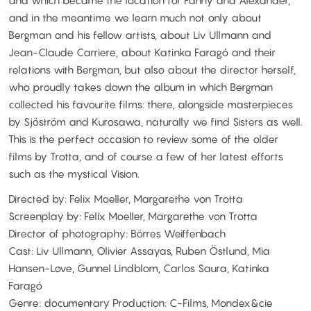
and which became the location for Fanny and Alexander,
and in the meantime we learn much not only about
Bergman and his fellow artists, about Liv Ullmann and
Jean-Claude Carriere, about Katinka Faragó and their
relations with Bergman, but also about the director herself,
who proudly takes down the album in which Bergman
collected his favourite films: there, alongside masterpieces
by Sjöström and Kurosawa, naturally we find Sisters as well.
This is the perfect occasion to review some of the older
films by Trotta, and of course a few of her latest efforts
such as the mystical Vision.
Directed by: Felix Moeller, Margarethe von Trotta
Screenplay by: Felix Moeller, Margarethe von Trotta
Director of photography: Börres Weiffenbach
Cast: Liv Ullmann, Olivier Assayas, Ruben Östlund, Mia
Hansen-Løve, Gunnel Lindblom, Carlos Saura, Katinka
Faragó
Genre: documentary Production: C-Films, Mondex&cie