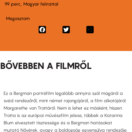
99 perc,
Magyar felirattal
Megosztom
Facebook
Twitter
Share
BŐVEBBEN A FILMRŐL
Ez a Bergman portréfilm legalább annyira szól magáról a
svéd rendezőről, mint német rajongójáról, a film alkotójáról
Margarethe von Trottáról. Nem is lehet ez másként, hiszen
Trotta is az európai művészfilm jelese, többek a Katarina
Blum elvesztett tisztessége és a Bergman hatásokat
mutató Nővérek, avagy a boldogság egyensúlya rendezője.