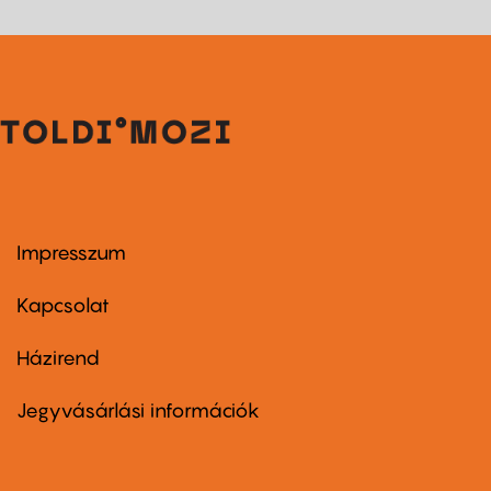
Impresszum
Footer
menu
first
Kapcsolat
Házirend
Footer
menu
second
Jegyvásárlási információk