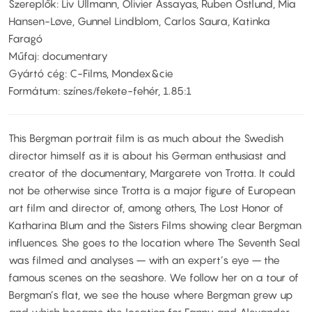
Szereplők: Liv Ullmann, Olivier Assayas, Ruben Östlund, Mia
Hansen-Løve, Gunnel Lindblom, Carlos Saura, Katinka
Faragó
Műfaj: documentary
Gyártó cég: C-Films, Mondex&cie
Formátum: színes/fekete-fehér, 1.85:1
This Bergman portrait film is as much about the Swedish
director himself as it is about his German enthusiast and
creator of the documentary, Margarete von Trotta. It could
not be otherwise since Trotta is a major figure of European
art film and director of, among others, The Lost Honor of
Katharina Blum and the Sisters Films showing clear Bergman
influences. She goes to the location where The Seventh Seal
was filmed and analyses – with an expert’s eye – the
famous scenes on the seashore. We follow her on a tour of
Bergman’s flat, we see the house where Bergman grew up