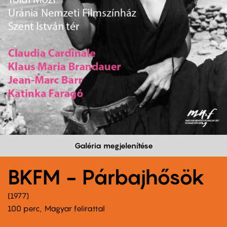
Galéria megjelenítése
BKFM - Párbajhősök
1977
100 perc,
Magyar felirattal