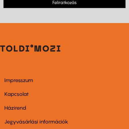
Feliratkozás
Impresszum
Footer
menu
first
Kapcsolat
Házirend
Footer
menu
second
Jegyvásárlási információk