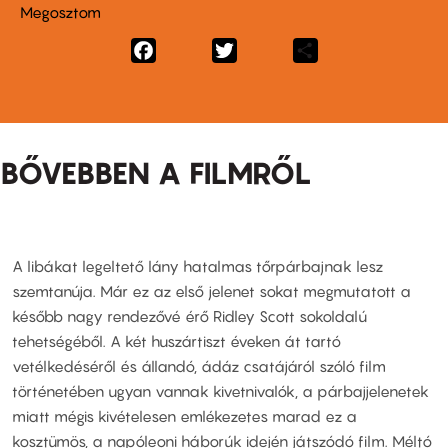
Megosztom
Facebook
Twitter
Share
BŐVEBBEN A FILMRŐL
A libákat legeltető lány hatalmas tőrpárbajnak lesz
szemtanúja. Már ez az első jelenet sokat megmutatott a
később nagy rendezővé érő Ridley Scott sokoldalú
tehetségéből. A két huszártiszt éveken át tartó
vetélkedéséről és állandó, ádáz csatájáról szóló film
történetében ugyan vannak kivetnivalók, a párbajjelenetek
miatt mégis kivételesen emlékezetes marad ez a
kosztümös, a napóleoni háborúk idején játszódó film. Méltó