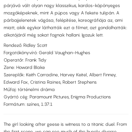
párjává vált olyan nagy klasszikus, kardos-köpönyeges
mozgóképeknek, mint A púpos vagy A fekete tulipán. A
párbajjelenetek vágása, felépítése, koreográfiája az, ami
miatt, akik egykor láthatták ezt a filmet, azt gondolhatták:
alkotójáról még sokat fognak hallani. Igazuk lett.
Rendező: Ridley Scott
Forgatókönyvíró: Gerald Vaughan-Hughes
Operatőr: Frank Tidy
Zene: Howard Blake
Szereplők: Keith Carradine, Harvey Keitel, Albert Finney,
Edward Fox, Cristina Raines, Robert Stephens
Műfaj: történelmi dráma
Gyártó cég: Paramount Pictures, Enigma Productions
Formátum: színes, 1.37:1
The girl looking after geese is witness to a titanic duel. From
the first scene, we can see much of the hugely diverse