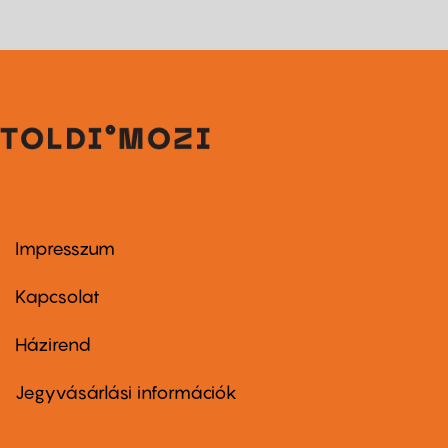
Impresszum
Footer
menu
first
Kapcsolat
Házirend
Footer
menu
second
Jegyvásárlási információk