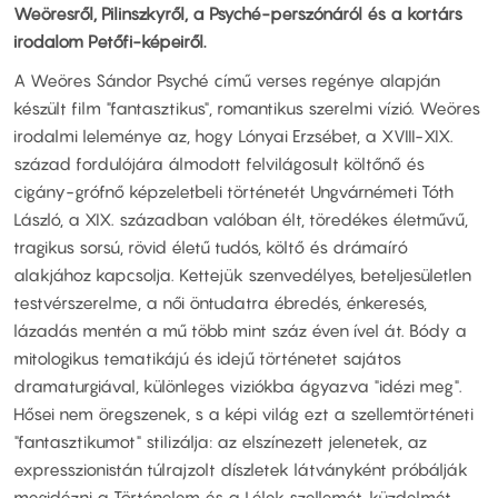
Weöresről, Pilinszkyről, a Psyché-perszónáról és a kortárs
irodalom Petőfi-képeiről.
A Weöres Sándor Psyché című verses regénye alapján
készült film "fantasztikus", romantikus szerelmi vízió. Weöres
irodalmi leleménye az, hogy Lónyai Erzsébet, a XVIII-XIX.
század fordulójára álmodott felvilágosult költőnő és
cigány-grófnő képzeletbeli történetét Ungvárnémeti Tóth
László, a XIX. században valóban élt, töredékes életművű,
tragikus sorsú, rövid életű tudós, költő és drámaíró
alakjához kapcsolja. Kettejük szenvedélyes, beteljesületlen
testvérszerelme, a női öntudatra ébredés, énkeresés,
lázadás mentén a mű több mint száz éven ível át. Bódy a
mitologikus tematikájú és idejű történetet sajátos
dramaturgiával, különleges viziókba ágyazva "idézi meg".
Hősei nem öregszenek, s a képi világ ezt a szellemtörténeti
"fantasztikumot" stilizálja: az elszínezett jelenetek, az
expresszionistán túlrajzolt díszletek látványként próbálják
megidézni a Történelem és a Lélek szellemét, küzdelmét.