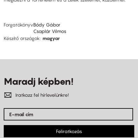
Forgatókönyv
Bódy Gábor
Csaplár Vilmos
Készítő országok
magyar
Maradj képben!
Iratkozz fel hírlevelünkre!
Feliratkozás