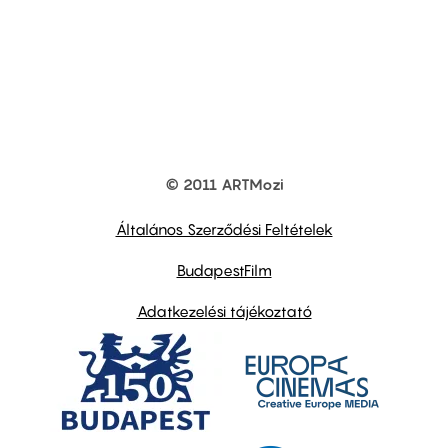
© 2011 ARTMozi
Footer
other
links
Általános Szerződési Feltételek
BudapestFilm
Adatkezelési tájékoztató