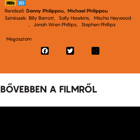
Rendező
Danny Philippou
Michael Philippou
Színészek
Billy Barratt
Sally Hawkins
Mischa Heywood
Jonah Wren Phillips
Stephen Phillips
Megosztom
Facebook
Twitter
Share
BŐVEBBEN A FILMRŐL