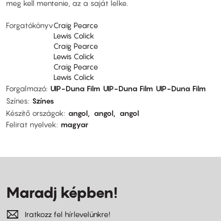
meg kell mentenie, az a saját lelke.
Forgatókönyv
Craig Pearce
Lewis Colick
Craig Pearce
Lewis Colick
Craig Pearce
Lewis Colick
Forgalmazó
UIP-Duna Film
UIP-Duna Film
UIP-Duna Film
Színes
Színes
Készítő országok
angol
angol
angol
Felirat nyelvek
magyar
Maradj képben!
Iratkozz fel hírlevelünkre!