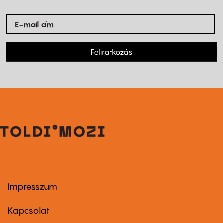
Feliratkozás
Impresszum
Footer
menu
first
Kapcsolat