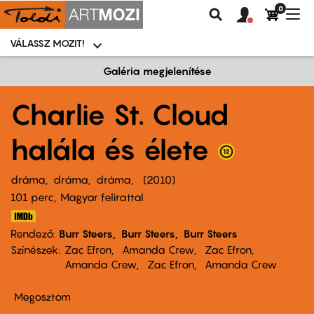
0
Felhasználói
Felhasznál
Nav
Keresés
fiók
fiók
átk
menü
menüje
VÁLASSZ MOZIT!
Moziválasztó
menü
Ugrás
Galéria megjelenítése
a
tartalomra
Charlie St. Cloud
halála és élete
dráma
dráma
dráma
2010
101 perc,
Magyar felirattal
Rendező
Burr Steers
Burr Steers
Burr Steers
Színészek
Zac Efron
Amanda Crew
Zac Efron
Amanda Crew
Zac Efron
Amanda Crew
Megosztom