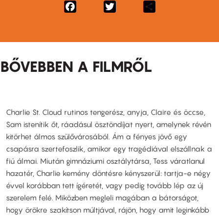
Facebook
Twitter
Share
BŐVEBBEN A FILMRŐL
Charlie St. Cloud rutinos tengerész, anyja, Claire és öccse,
Sam istenítik őt, ráadásul ösztöndíjat nyert, amelynek révén
kitörhet álmos szülővárosából. Ám a fényes jövő egy
csapásra szertefoszlik, amikor egy tragédiával elszállnak a
fiú álmai. Miután gimnáziumi osztálytársa, Tess váratlanul
hazatér, Charlie kemény döntésre kényszerül: tartja-e négy
évvel korábban tett ígéretét, vagy pedig tovább lép az új
szerelem felé. Miközben megleli magában a bátorságot,
hogy örökre szakítson múltjával, rájön, hogy amit leginkább