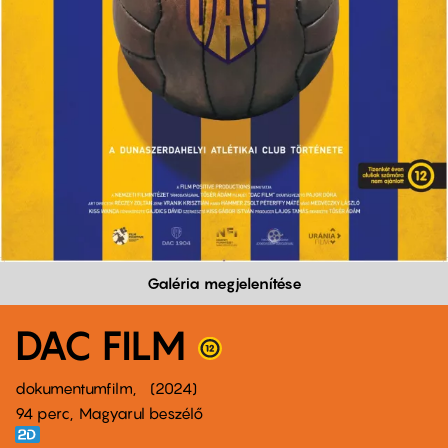
Galéria megjelenítése
DAC FILM
dokumentumfilm
2024
94 perc,
Magyarul beszélő