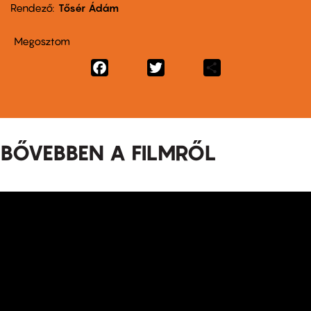
Rendező
Tősér Ádám
Megosztom
Facebook
Twitter
Share
BŐVEBBEN A FILMRŐL