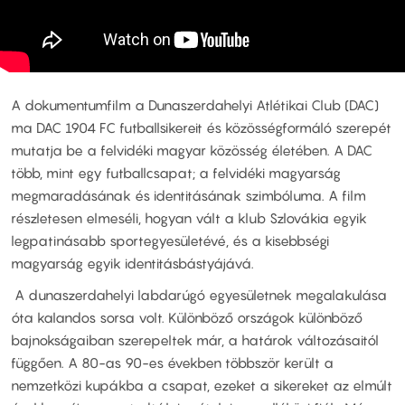
A dokumentumfilm a Dunaszerdahelyi Atlétikai Club (DAC)
ma DAC 1904 FC futballsikereit és közösségformáló szerepét
mutatja be a felvidéki magyar közösség életében. A DAC
több, mint egy futballcsapat; a felvidéki magyarság
megmaradásának és identitásának szimbóluma. A film
részletesen elmeséli, hogyan vált a klub Szlovákia egyik
legpatinásabb sportegyesületévé, és a kisebbségi
magyarság egyik identitásbástyájává.
A dunaszerdahelyi labdarúgó egyesületnek megalakulása
óta kalandos sorsa volt. Különböző országok különböző
bajnokságaiban szerepeltek már, a határok változásaitól
függően. A 80-as 90-es években többször került a
nemzetközi kupákba a csapat, ezeket a sikereket az elmúlt