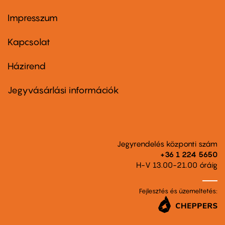
Impresszum
Footer
menu
first
Kapcsolat
Házirend
Footer
menu
second
Jegyvásárlási információk
Jegyrendelés központi szám
+36 1 224 5650
H-V 13.00-21.00 óráig
Fejlesztés és üzemeltetés: