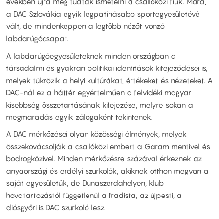
években újra meg tudták ismételni a csallóközi fiúk. Mára,
a DAC Szlovákia egyik legpatinásabb sportegyesületévé
vált, de mindenképpen a legtöbb nézőt vonzó
labdarúgócsapat.
A labdarúgóegyesületeknek minden országban a
társadalmi és gyakran politikai identitások kifejeződései is,
melyek tükrözik a helyi kultúrákat, értékeket és nézeteket. A
DAC-nál ez a háttér egyértelműen a felvidéki magyar
kisebbség összetartásának kifejezése, melyre sokan a
megmaradás egyik zálogaként tekintenek.
A DAC mérkőzései olyan közösségi élmények, melyek
összekovácsolják a csallóközi embert a Garam mentivel és
bodrogközivel. Minden mérkőzésre százával érkeznek az
anyaországi és erdélyi szurkolók, akiknek otthon megvan a
saját egyesületük, de Dunaszerdahelyen, klub
hovatartozástól függetlenül a fradista, az újpesti, a
diósgyőri is DAC szurkoló lesz.