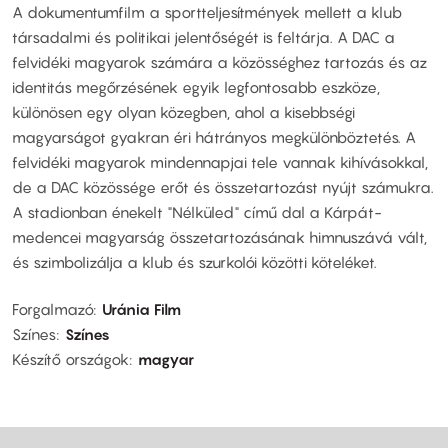
A dokumentumfilm a sportteljesítmények mellett a klub
társadalmi és politikai jelentőségét is feltárja. A DAC a
felvidéki magyarok számára a közösséghez tartozás és az
identitás megőrzésének egyik legfontosabb eszköze,
különösen egy olyan közegben, ahol a kisebbségi
magyarságot gyakran éri hátrányos megkülönböztetés. A
felvidéki magyarok mindennapjai tele vannak kihívásokkal,
de a DAC közössége erőt és összetartozást nyújt számukra.
A stadionban énekelt "Nélküled" című dal a Kárpát-
medencei magyarság összetartozásának himnuszává vált,
és szimbolizálja a klub és szurkolói közötti köteléket.
Forgalmazó
Uránia Film
Színes
Színes
Készítő országok
magyar