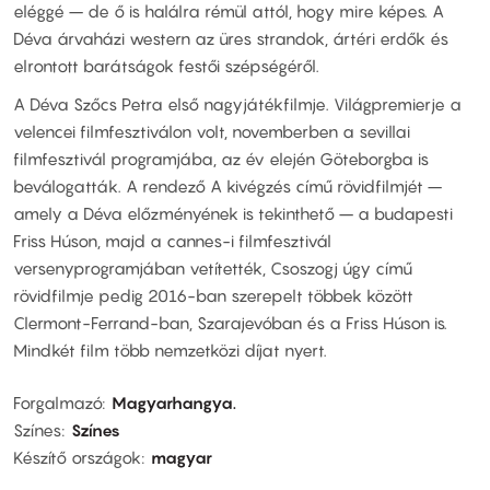
eléggé – de ő is halálra rémül attól, hogy mire képes. A
Déva árvaházi western az üres strandok, ártéri erdők és
elrontott barátságok festői szépségéről.
A Déva Szőcs Petra első nagyjátékfilmje. Világpremierje a
velencei filmfesztiválon volt, novemberben a sevillai
filmfesztivál programjába, az év elején Göteborgba is
beválogatták. A rendező A kivégzés című rövidfilmjét –
amely a Déva előzményének is tekinthető – a budapesti
Friss Húson, majd a cannes-i filmfesztivál
versenyprogramjában vetítették, Csoszogj úgy című
rövidfilmje pedig 2016-ban szerepelt többek között
Clermont-Ferrand-ban, Szarajevóban és a Friss Húson is.
Mindkét film több nemzetközi díjat nyert.
Forgalmazó
Magyarhangya.
Színes
Színes
Készítő országok
magyar