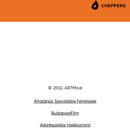
© 2011 ARTMozi
Footer
other
links
Általános Szerződési Feltételek
BudapestFilm
Adatkezelési tájékoztató