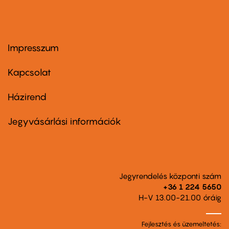
Impresszum
Footer
menu
first
Kapcsolat
Házirend
Footer
menu
second
Jegyvásárlási információk
Jegyrendelés központi szám
+36 1 224 5650
H-V 13.00-21.00 óráig
Fejlesztés és üzemeltetés: