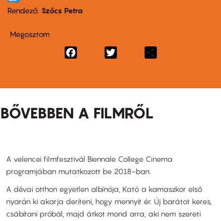
Rendező
Szőcs Petra
Megosztom
Facebook
Twitter
Share
BŐVEBBEN A FILMRŐL
A velencei filmfesztivál Biennale College Cinema
programjában mutatkozott be 2018-ban.
A dévai otthon egyetlen albínója, Kató a kamaszkor első
nyarán ki akarja deríteni, hogy mennyit ér. Új barátot keres,
csábítani próbál, majd átkot mond arra, aki nem szereti