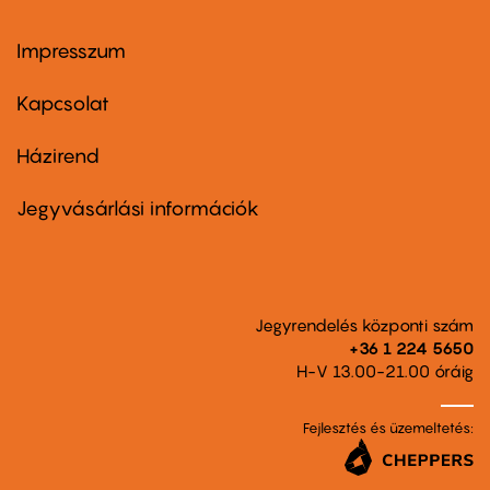
Impresszum
Footer
menu
first
Kapcsolat
Házirend
Footer
menu
second
Jegyvásárlási információk
Jegyrendelés központi szám
+36 1 224 5650
H-V 13.00-21.00 óráig
Fejlesztés és üzemeltetés: