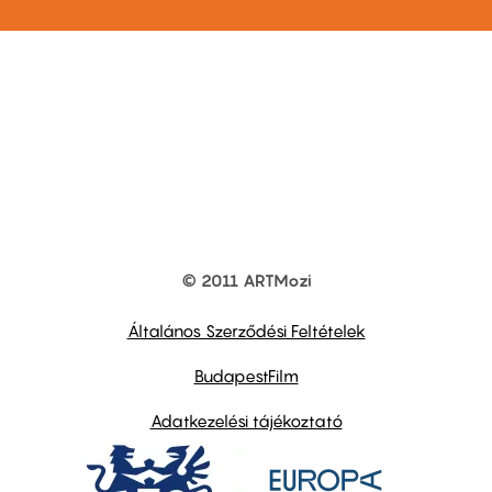
© 2011 ARTMozi
Footer
other
links
Általános Szerződési Feltételek
BudapestFilm
Adatkezelési tájékoztató