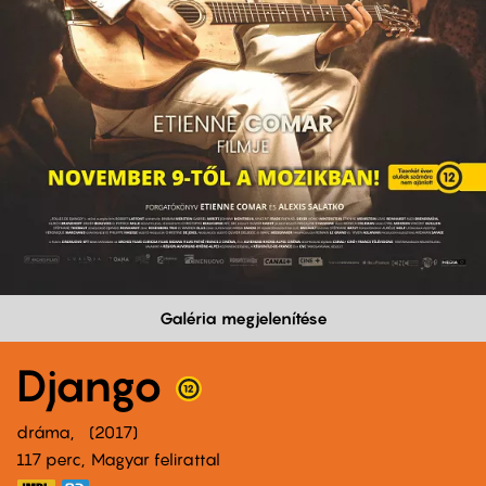
Galéria megjelenítése
Django
dráma
2017
117 perc,
Magyar felirattal