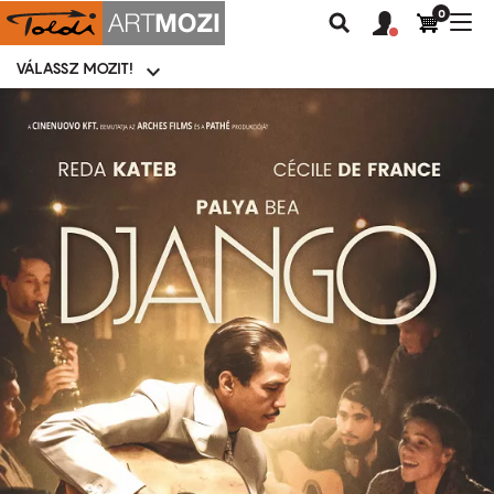
0
Felhasználói
Felhasznál
Nav
Keresés
fiók
fiók
átk
menü
menüje
VÁLASSZ MOZIT!
Moziválasztó
menü
Ugrás
a
tartalomra