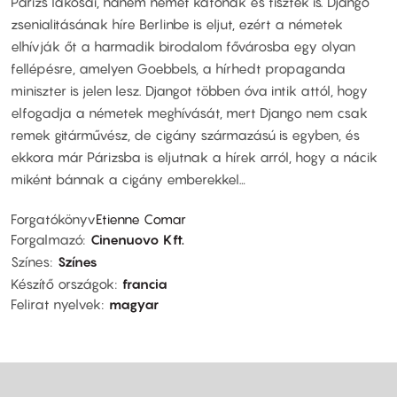
Párizs lakosai, hanem német katonák és tisztek is. Django
zsenialitásának híre Berlinbe is eljut, ezért a németek
elhívják őt a harmadik birodalom fővárosba egy olyan
fellépésre, amelyen Goebbels, a hírhedt propaganda
miniszter is jelen lesz. Djangot többen óva intik attól, hogy
elfogadja a németek meghívását, mert Django nem csak
remek gitárművész, de cigány származású is egyben, és
ekkora már Párizsba is eljutnak a hírek arról, hogy a nácik
miként bánnak a cigány emberekkel…
Forgatókönyv
Etienne Comar
Forgalmazó
Cinenuovo Kft.
Színes
Színes
Készítő országok
francia
Felirat nyelvek
magyar