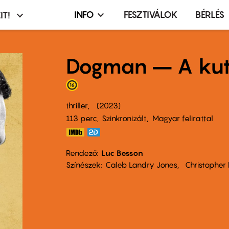
INFO
FESZTIVÁLOK
BÉRLÉS
IT!
Infó,
asztó
esemény,
terembérlés
Dogman – A kut
menü
thriller
2023
113 perc,
Szinkronizált
Magyar felirattal
Rendező
Luc Besson
Színészek
Caleb Landry Jones
Christophe