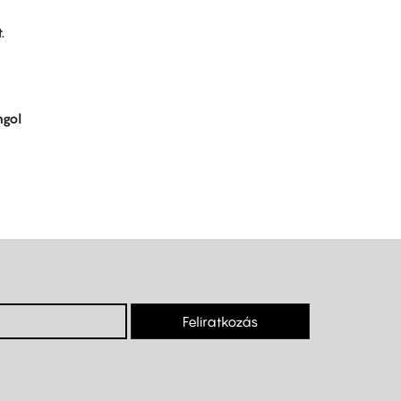
.
gol
Feliratkozás