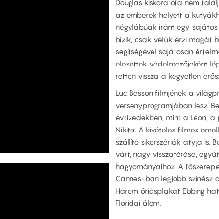
Douglas kiskora óta nem talál
az emberek helyett a kutyákhoz
négylábúak iránt egy sajátos
bízik, csak velük érzi magát b
segítségével sajátosan értelme
elesettek védelmezőjeként lép
retten vissza a kegyetlen erős
Luc Besson filmjének a világpr
versenyprogramjában lesz. Bes
évtizedekben, mint a Léon, a 
Nikita. A kivételes filmes emel
szállító sikerszériák atyja is
várt, nagy visszatérése, egyút
hagyományaihoz. A főszerepet
Cannes-ban legjobb színész dí
Három óriásplakát Ebbing hatá
Floridai álom.