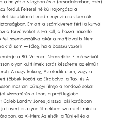
ja a helyét a világban és a társadalomban, ezért
 fordul. Feltétel nélküli rajongása a
 élet kialakítását eredményezi: csak bennük
iztonságban. Emiatt a számkivetett férfi a kutyái
zi a törvényeket is. Ha kell, a hozzá hasonló
 fel, szembeszállva akár a maffiával is. Nem
zaktól sem – főleg, ha a bosszú vezérli.
emierje a 80. Velencei Nemzetközi Filmfesztivál
son olyan kultfilmek sorát készítette az elmúlt
profi, A nagy kékség, Az ötödik elem, vagy a
lett többek között az Elrabolva, a Taxi és A
. Besson mostani bűnügyi filmje a rendező sokat
tal visszatérés a Léon, a profi legjobb
 Caleb Landry Jones játssza, aki korábban
jat nyert és olyan filmekben szerepelt, mint a
rában, az X-Men: Az elsők, a Tűnj el! és a