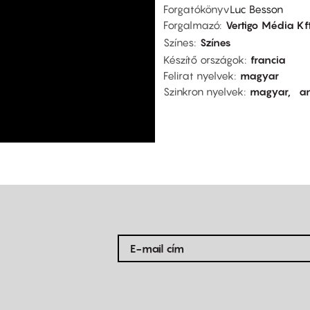
Forgatókönyv
Luc Besson
Forgalmazó
Vertigo Média Kft
Színes
Színes
Készítő országok
francia
Felirat nyelvek
magyar
Szinkron nyelvek
magyar
an