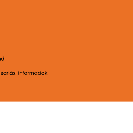
nd
ter
nu
sárlási információk
ond