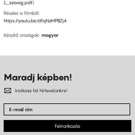
1_szoveg.pdf
)
Részlet a filmből:
https://youtu.be/dfqNzMPBZj4
Készítő országok
magyar
Maradj képben!
Iratkozz fel hírlevelünkre!
Feliratkozás