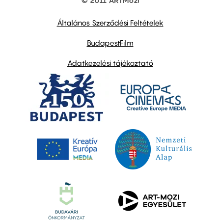
© 2011 ARTMozi
Footer
other
links
Általános Szerződési Feltételek
BudapestFilm
Adatkezelési tájékoztató