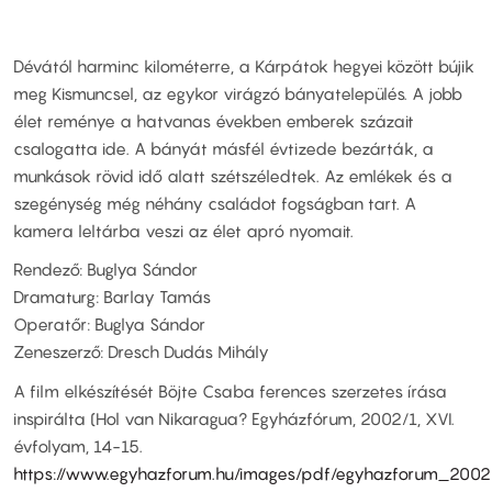
Dévától harminc kilométerre, a Kárpátok hegyei között bújik
meg Kismuncsel, az egykor virágzó bányatelepülés. A jobb
élet reménye a hatvanas években emberek százait
csalogatta ide. A bányát másfél évtizede bezárták, a
munkások rövid idő alatt szétszéledtek. Az emlékek és a
szegénység még néhány családot fogságban tart. A
kamera leltárba veszi az élet apró nyomait.
Rendező: Buglya Sándor
Dramaturg: Barlay Tamás
Operatőr: Buglya Sándor
Zeneszerző: Dresch Dudás Mihály
A film elkészítését Böjte Csaba ferences szerzetes írása
inspirálta (Hol van Nikaragua? Egyházfórum, 2002/1, XVI.
évfolyam, 14-15.
https://www.egyhazforum.hu/images/pdf/egyhazforum_2002