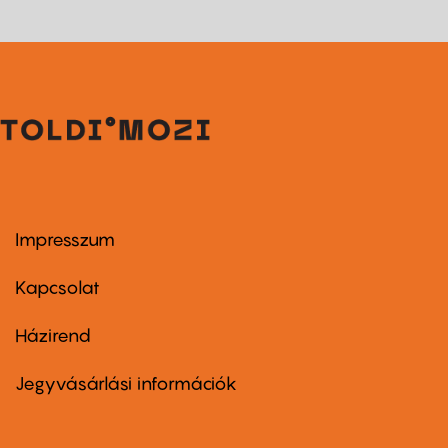
Impresszum
Footer
menu
first
Kapcsolat
Házirend
Footer
menu
second
Jegyvásárlási információk