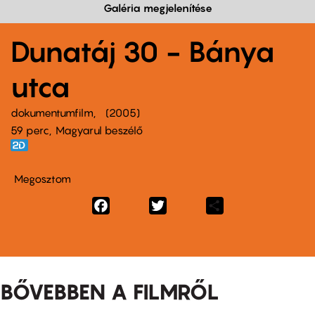
Galéria megjelenítése
Dunatáj 30 - Bánya
utca
dokumentumfilm
2005
59 perc,
Magyarul beszélő
Megosztom
Facebook
Twitter
Share
BŐVEBBEN A FILMRŐL