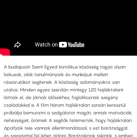
A budapesti Szent Egyed katolikus közösség tagjai olyan
laikusok, akik tanulmányaik és munkájuk mellett
rászorulókat segítenek. A közösség adományokra van
utalva. Minden egyes szerdán mintegy 120 hajléktalant
látnak el, de járnak idősekhez, foglalkoznak szegény
családokkal is. A film három hajléktalan sorsán keresztül
próbálja bemutatni a szolgálatot magát, annak motivációit,
nehézségeit, örömeit. A segítők felismerték, hogy hajléktalan
ápoltjaik tele vannak ellentmondással, s ezt barátsággal
és szeretettel fel lehet oldani. Barátaiknak tekintik, s emberi