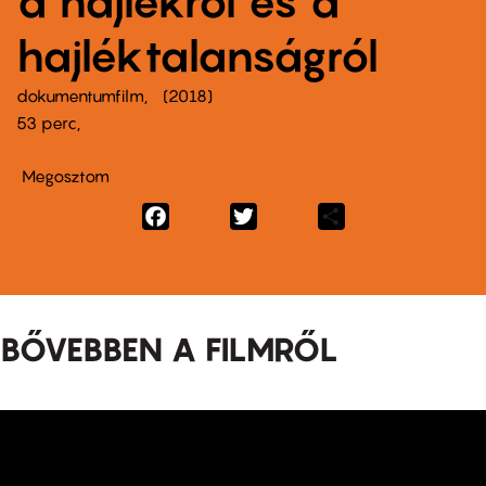
a hajlékról és a
hajléktalanságról
dokumentumfilm
2018
53 perc,
Megosztom
Facebook
Twitter
Share
BŐVEBBEN A FILMRŐL