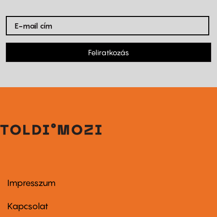
Feliratkozás
Impresszum
Footer
menu
first
Kapcsolat