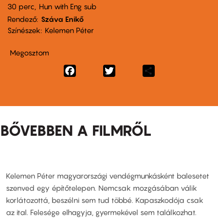
30 perc,
Hun with Eng sub
Rendező
Száva Enikő
Színészek
Kelemen Péter
Megosztom
Facebook
Twitter
Share
BŐVEBBEN A FILMRŐL
Kelemen Péter magyarországi vendégmunkásként balesetet
szenved egy építőtelepen. Nemcsak mozgásában válik
korlátozottá, beszélni sem tud többé. Kapaszkodója csak
az ital. Felesége elhagyja, gyermekével sem találkozhat.