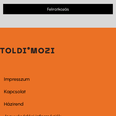
Feliratkozás
Impresszum
Footer
menu
first
Kapcsolat
Házirend
Footer
menu
second