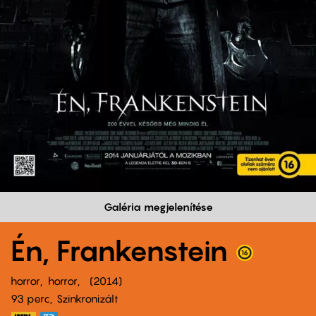
Galéria megjelenítése
Én, Frankenstein
horror
horror
2014
93 perc,
Szinkronizált