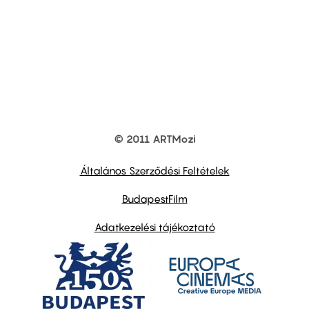
© 2011 ARTMozi
Footer
other
links
Általános Szerződési Feltételek
BudapestFilm
Adatkezelési tájékoztató