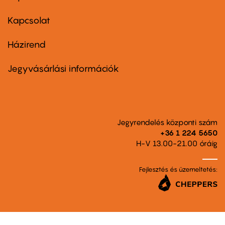
menu
first
Kapcsolat
Házirend
Footer
menu
second
Jegyvásárlási információk
Jegyrendelés központi szám
+36 1 224 5650
H-V 13.00-21.00 óráig
Fejlesztés és üzemeltetés: