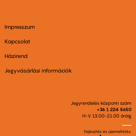
Impresszum
Footer
menu
first
Kapcsolat
Házirend
Footer
menu
second
Jegyvásárlási információk
Jegyrendelés központi szám
+36 1 224 5650
H-V 13.00-21.00 óráig
Fejlesztés és üzemeltetés: