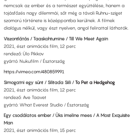
nemcsak az ember és a természet együttélése, hanem a
tojásfőzés nagy dilemmái, sőt még a távoli Ruhnu-sziget
szomorú története is középpontba kerülnek. A filmek
dialógus nélkül, vagy észt nyelven, angol felirattal láthatók.
Viszontlátás / Taaskohtumine / Till We Meet Again
2021, észt animációs film, 12 perc
rendező: Ülo Pikkov
gyártó: Nukufilm / Észtország
https://vimeo.com/480859991
Simogatni egy sünt / Silitada Siili /
To Pet a Hedgehog
2021, észt animációs film, 12 perc
rendező: Ave Taavet
gyártó: What Everest Studio / Észtország
Egy csodálatos ember / Üks imeline mees / A Most Exquisite
Man
2021, észt animációs film, 15 perc