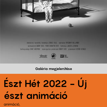
Galéria megjelenítése
Észt Hét 2022 - Új
észt animáció
animáció