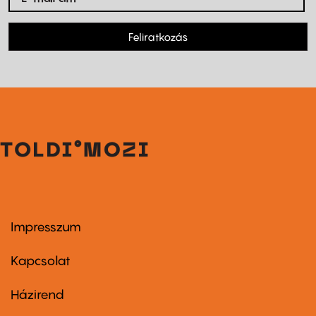
Feliratkozás
Impresszum
Footer
menu
first
Kapcsolat
Házirend
Footer
menu