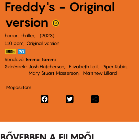
Freddy's - Original
version
horror
thriller
2023
110 perc,
Original version
Rendező
Emma Tammi
Színészek
Josh Hutcherson
Elizabeth Lail
Piper Rubio
Mary Stuart Masterson
Matthew Lillard
Megosztom
Facebook
Twitter
Share
BŐVEBBEN A FILMRŐL