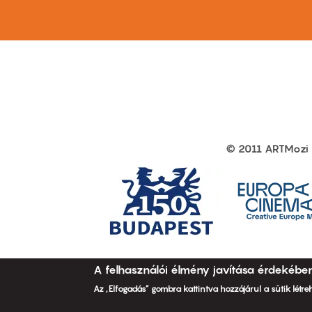
© 2011 ARTMozi
Footer
other
links
A felhasználói élmény javítása érdekébe
Az „Elfogadás” gombra kattintva hozzájárul a sütik létr