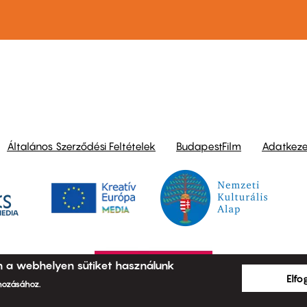
Általános Szerződési Feltételek
BudapestFilm
Adatkezel
n a webhelyen sütiket használunk
Elf
ehozásához.