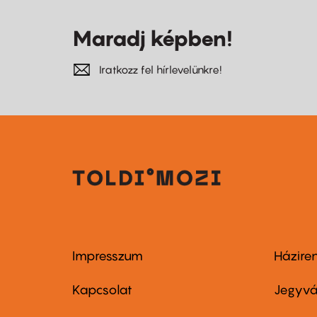
Maradj képben!
Iratkozz fel hírlevelünkre!
Impresszum
Házire
Footer
Foo
menu
me
Kapcsolat
Jegyvá
first
sec