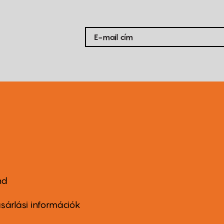
nd
ter
nu
sárlási információk
ond