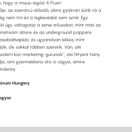
, hogy a mizus-legós! A Fluor!
je, az ezerarcú előadó, akire gyakran sütik rá a
rég nem tini és a legkevésbé sem sztár. Egy
ki úgy váltogatja a zenei stílusokat, mint más az
instream altere és az underground poppere.
aseballsapkái, és ugyanolyan lelkes, mint
ák, de sokkal többen szeretik. Van, aki
odern kori marketing-gurunak", aki fittyent hány
nálja, ami gyermekkora óta a vágya, amire
Mindenre.
Fórum Hungary
agyar