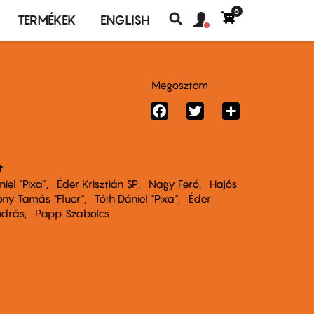
0
Felhasználó
Felhasználói
TERMÉKEK
ENGLISH
fiók
Keresés
fiók
menü
menüje
Megosztom
Facebook
Twitter
Share
t
iel "Pixa"
Éder Krisztián SP
Nagy Feró
Hajós
ny Tamás "Fluor"
Tóth Dániel "Pixa"
Éder
ndrás
Papp Szabolcs