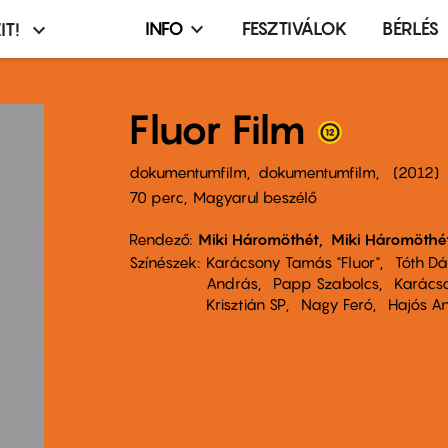
INFO
FESZTIVÁLOK
BÉRLÉS
IT!
Infó,
asztó
esemény,
terembérlés
Fluor Film
menü
dokumentumfilm
dokumentumfilm
2012
70 perc,
Magyarul beszélő
Rendező
Miki Háromöthét
Miki Háromöthé
Színészek
Karácsony Tamás "Fluor"
Tóth Dán
András
Papp Szabolcs
Karácso
Krisztián SP
Nagy Feró
Hajós A