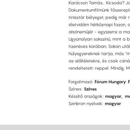
Karácson Tamás... Kicsoda? Ja
Dokumentumfilmünk főszereplő
tinisztár bélyeget, pedig már 
életvidám hétköznapi fazon, a
alsóneműjét - egyszerre a ma
Ugyanolyan sokszínű, mint a b
tizenéves korában. Sokan utálj
hülyegyereknek tartja, más "m
az előítéletekre, és csak csi
rendeltetett: reppel. Mindig. 
Forgalmazó
Fórum Hungary
Színes
Színes
Készítő országok
magyar
m
Szinkron nyelvek
magyar