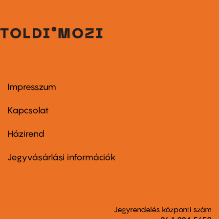
Impresszum
Footer
menu
first
Kapcsolat
Házirend
Footer
menu
second
Jegyvásárlási információk
Jegyrendelés központi szám