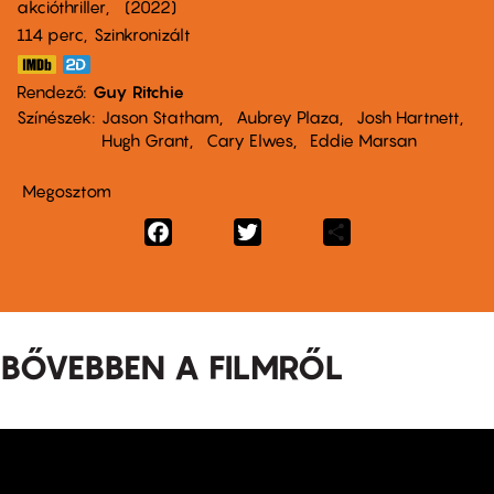
akcióthriller
2022
114 perc,
Szinkronizált
Rendező
Guy Ritchie
Színészek
Jason Statham
Aubrey Plaza
Josh Hartnett
Hugh Grant
Cary Elwes
Eddie Marsan
Megosztom
Facebook
Twitter
Share
BŐVEBBEN A FILMRŐL