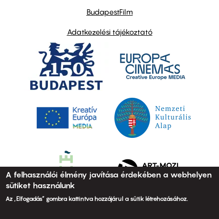
BudapestFilm
Adatkezelési tájékoztató
A felhasználói élmény javítása érdekében a webhelyen
sütiket használunk
Az „Elfogadás” gombra kattintva hozzájárul a sütik létrehozásához.