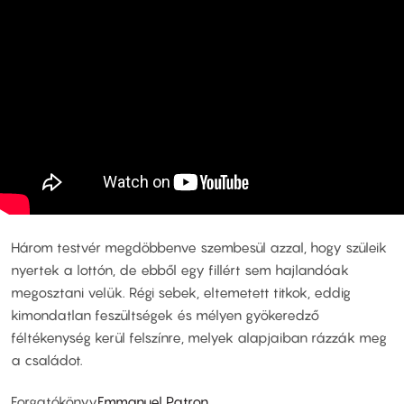
Három testvér megdöbbenve szembesül azzal, hogy szüleik
nyertek a lottón, de ebből egy fillért sem hajlandóak
megosztani velük. Régi sebek, eltemetett titkok, eddig
kimondatlan feszültségek és mélyen gyökeredző
féltékenység kerül felszínre, melyek alapjaiban rázzák meg
a családot.
Forgatókönyv
Emmanuel Patron