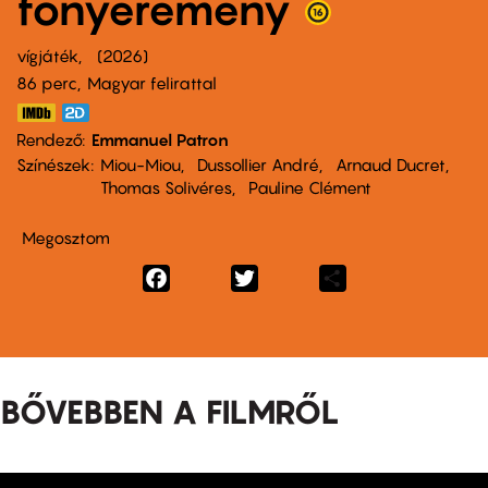
főnyeremény
vígjáték
2026
86 perc,
Magyar felirattal
Rendező
Emmanuel Patron
Színészek
Miou-Miou
Dussollier André
Arnaud Ducret
Thomas Solivéres
Pauline Clément
Megosztom
Facebook
Twitter
Share
BŐVEBBEN A FILMRŐL