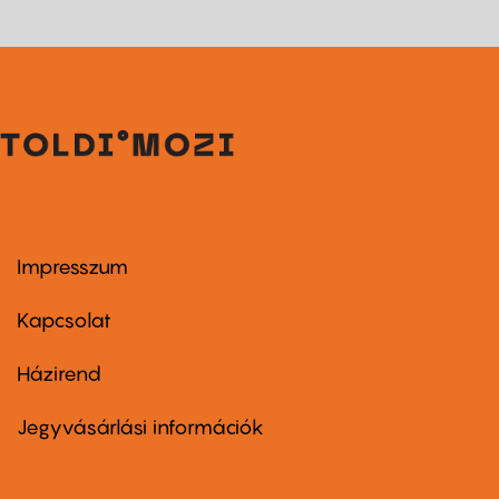
Impresszum
Footer
menu
first
Kapcsolat
Házirend
Footer
menu
second
Jegyvásárlási információk