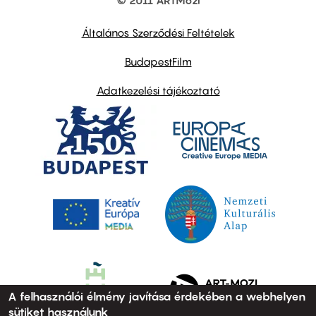
© 2011 ARTMozi
Footer
other
links
Általános Szerződési Feltételek
BudapestFilm
Adatkezelési tájékoztató
A felhasználói élmény javítása érdekében a webhelyen
sütiket használunk