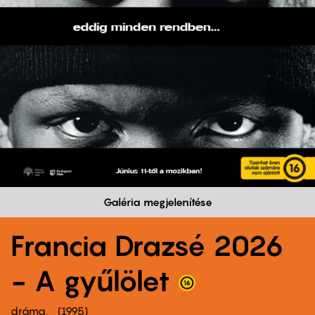
Galéria megjelenítése
Francia Drazsé 2026
- A gyűlölet
dráma
1995