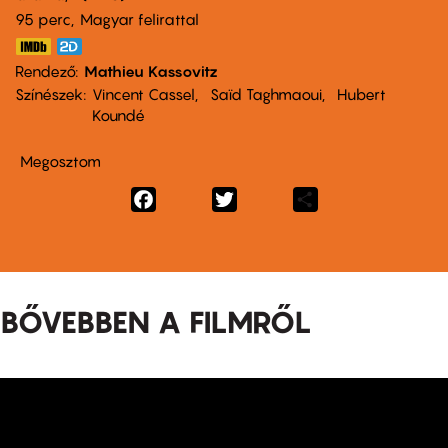
95 perc,
Magyar felirattal
Rendező
Mathieu Kassovitz
Színészek
Vincent Cassel
Saïd Taghmaoui
Hubert
Koundé
Megosztom
Facebook
Twitter
Share
BŐVEBBEN A FILMRŐL