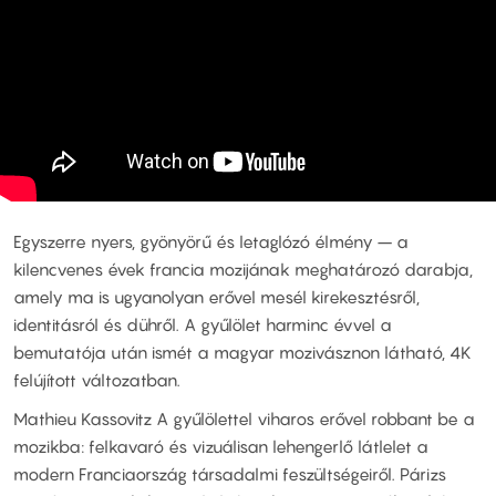
Egyszerre nyers, gyönyörű és letaglózó élmény – a
kilencvenes évek francia mozijának meghatározó darabja,
amely ma is ugyanolyan erővel mesél kirekesztésről,
identitásról és dühről. A gyűlölet harminc évvel a
bemutatója után ismét a magyar mozivásznon látható, 4K
felújított változatban.
Mathieu Kassovitz A gyűlölettel viharos erővel robbant be a
mozikba: felkavaró és vizuálisan lehengerlő látlelet a
modern Franciaország társadalmi feszültségeiről. Párizs