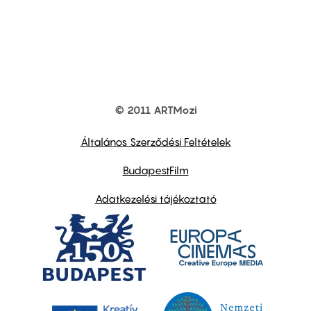
© 2011 ARTMozi
Footer
other
links
Általános Szerződési Feltételek
BudapestFilm
Adatkezelési tájékoztató