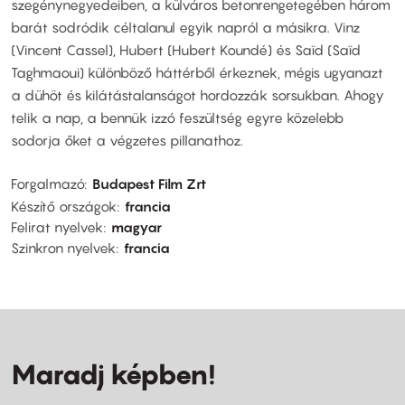
szegénynegyedeiben, a külváros betonrengetegében három
barát sodródik céltalanul egyik napról a másikra. Vinz
(Vincent Cassel), Hubert (Hubert Koundé) és Saïd (Saïd
Taghmaoui) különböző háttérből érkeznek, mégis ugyanazt
a dühöt és kilátástalanságot hordozzák sorsukban. Ahogy
telik a nap, a bennük izzó feszültség egyre közelebb
sodorja őket a végzetes pillanathoz.
Forgalmazó
Budapest Film Zrt
Készítő országok
francia
Felirat nyelvek
magyar
Szinkron nyelvek
francia
Maradj képben!