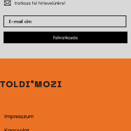
Iratkozz fel hírlevelünkre!
Feliratkozás
Impresszum
Footer
menu
first
Kapcsolat