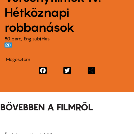
Hétköznapi
robbanások
80 perc,
Eng subtitles
Megosztom
Facebook
Twitter
Share
BŐVEBBEN A FILMRŐL