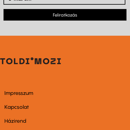
Feliratkozás
Impresszum
Footer
menu
first
Kapcsolat
Házirend
Footer
menu