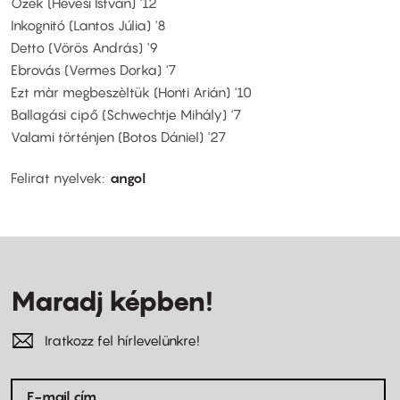
Őzek (Hevesi István) '12
Inkognitó (Lantos Júlia) '8
Detto (Vörös András) '9
Ebrovás (Vermes Dorka) '7
Ezt màr megbeszèltük (Honti Arián) '10
Ballagási cipő (Schwechtje Mihály) '7
Valami történjen (Botos Dániel) '27
Felirat nyelvek
angol
Maradj képben!
Iratkozz fel hírlevelünkre!