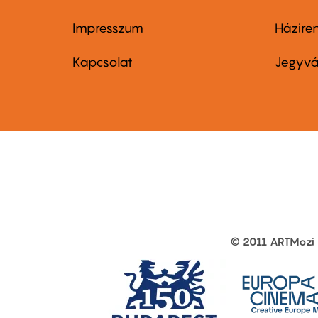
Impresszum
Házire
Footer
Foo
menu
me
Kapcsolat
Jegyvá
first
sec
© 2011 ARTMozi
Footer
other
links