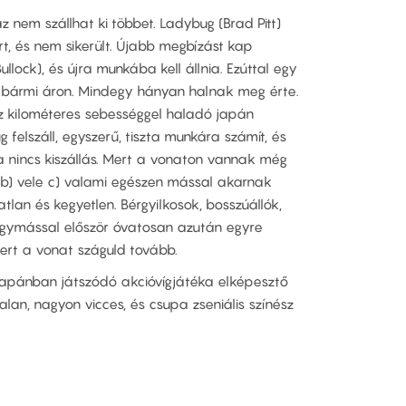
az nem szállhat ki többet. Ladybug (Brad Pitt)
t, és nem sikerült. Újabb megbízást kap
llock), és újra munkába kell állnia. Ezúttal egy
 bármi áron. Mindegy hányan halnak meg érte.
z kilométeres sebességgel haladó japán
felszáll, egyszerű, tiszta munkára számít, és
ha nincs kiszállás. Mert a vonaton vannak még
 b) vele c) valami egészen mással akarnak
atlan és kegyetlen. Bérgyilkosok, bosszúállók,
egymással először óvatosan azután egyre
Mert a vonat száguld tovább.
apánban játszódó akcióvígjátéka elképesztő
lan, nagyon vicces, és csupa zseniális színész