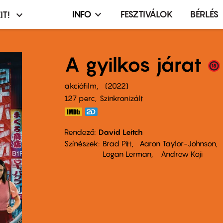
INFO
FESZTIVÁLOK
BÉRLÉS
IT!
Infó,
asztó
esemény,
terembérlés
A gyilkos járat
menü
akciófilm
2022
127 perc,
Szinkronizált
Rendező
David Leitch
Színészek
Brad Pitt
Aaron Taylor-Johnson
Logan Lerman
Andrew Koji