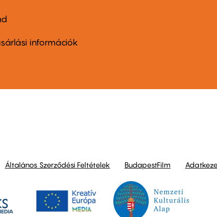
nd
ter
nu
sárlási információk
ond
Általános Szerződési Feltételek
BudapestFilm
Adatkezel