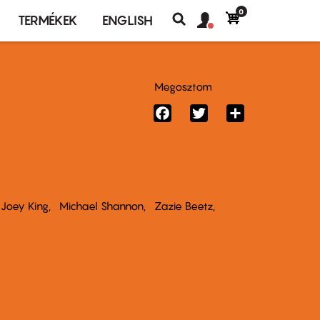
0
Felhasználó
Felhasználói
TERMÉKEK
ENGLISH
fiók
Keresés
fiók
menü
menüje
Megosztom
Facebook
Twitter
Share
Joey King
Michael Shannon
Zazie Beetz