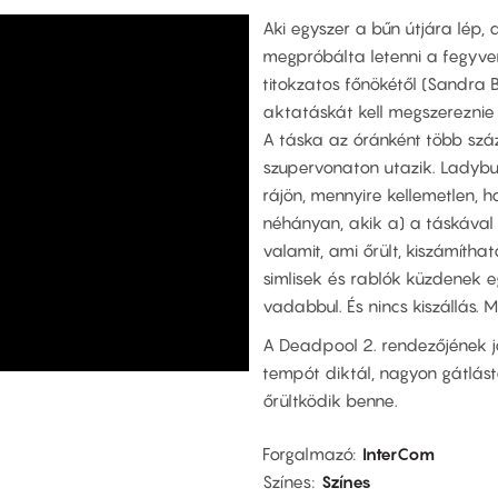
Aki egyszer a bűn útjára lép, 
megpróbálta letenni a fegyver
titokzatos főnökétől (Sandra Bu
aktatáskát kell megszereznie
A táska az óránként több szá
szupervonaton utazik. Ladybug 
rájön, mennyire kellemetlen, 
néhányan, akik a) a táskával
valamit, ami őrült, kiszámíthat
simlisek és rablók küzdenek 
vadabbul. És nincs kiszállás. 
A Deadpool 2. rendezőjének j
tempót diktál, nagyon gátlásta
őrültködik benne.
Forgalmazó
InterCom
Színes
Színes