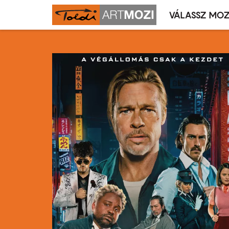
VÁLASSZ MOZ
Mozivál
Ugrás
menü
a
tartalomra