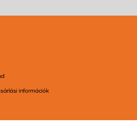
nd
ter
nu
sárlási információk
ond