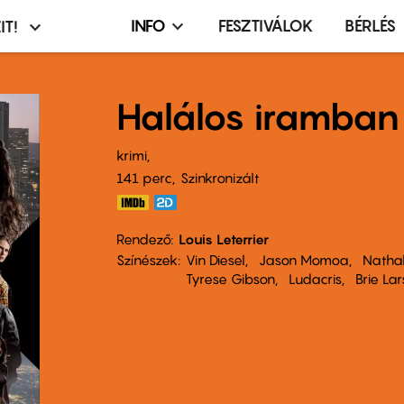
INFO
FESZTIVÁLOK
BÉRLÉS
IT!
Infó,
asztó
esemény,
terembérlés
Halálos iramban
menü
krimi
141 perc,
Szinkronizált
Rendező
Louis Leterrier
Színészek
Vin Diesel
Jason Momoa
Natha
Tyrese Gibson
Ludacris
Brie La