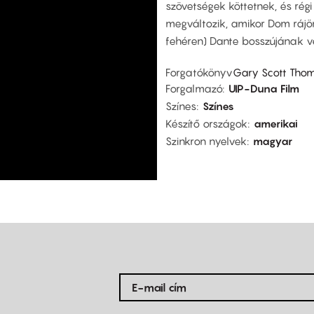
szövetségek köttetnek, és rég
megváltozik, amikor Dom rájön
fehéren) Dante bosszújának v
Forgatókönyv
Gary Scott Tho
Forgalmazó
UIP-Duna Film
Színes
Színes
Készítő országok
amerikai
Szinkron nyelvek
magyar