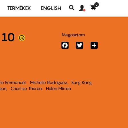
0
Felhasználó
Felhasználói
TERMÉKEK
ENGLISH
fiók
Keresés
fiók
menü
menüje
 10
Megosztom
Facebook
Twitter
Share
lie Emmanuel
Michelle Rodriguez
Sung Kang
rson
Charlize Theron
Helen Mirren