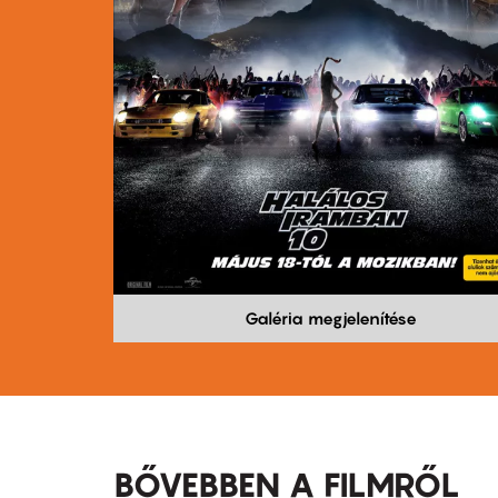
Galéria megjelenítése
BŐVEBBEN A FILMRŐL