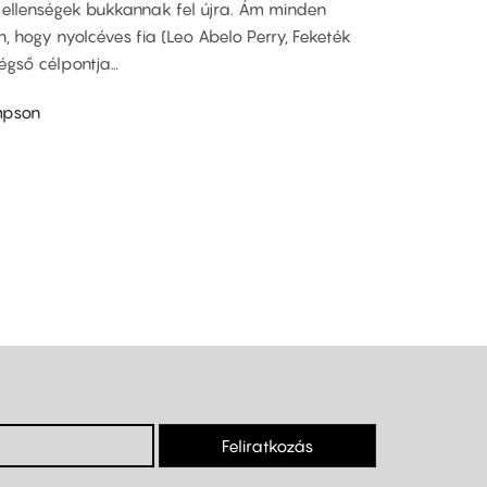
i ellenségek bukkannak fel újra. Ám minden
, hogy nyolcéves fia (Leo Abelo Perry, Feketék
égső célpontja…
mpson
Feliratkozás