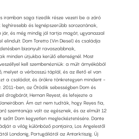
s iramban saga tizedik része vezeti be a záró
ik leghíresebb és legnépszerűbb sorozatának,
jár, és még mindig jól tartja magát, ugyanazzal
 elindult. Dom Toretto (Vin Diesel) és családja
ldetésben bizonyult ravaszabbnak,
 minden útjukba kerülő ellenségnél. Most
eszéllyel kell szembenézniük: a múlt árnyékából
, melyet a vérbosszú táplál, és az illető el van
zt a családot, és örökre tönkretegyen mindent -
et. 2011-ben, az Ötödik sebességben Dom és
il drogbárót, Hernan Reyest, és lefejezte a
Janeiróban. Ám azt nem tudták, hogy Reyes fia,
) szemtanúja volt az egésznek, és az elmúlt 12
vet szőtt Dom kegyetlen megleckéztetésére. Dante
ját a világ különböző pontjaira, Los Angelestől
tól Londonig, Portugáliától az Antarktiszig. Új