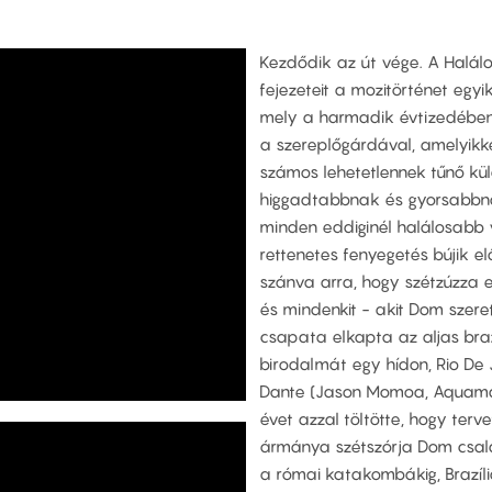
Kezdődik az út vége. A Halálo
fejezeteit a mozitörténet egy
mely a harmadik évtizedében 
a szereplőgárdával, amelyikkel
számos lehetetlennek tűnő kü
higgadtabbnak és gyorsabbnak
minden eddiginél halálosabb v
rettenetes fenyegetés bújik elő
szánva arra, hogy szétzúzza e
és mindenkit - akit Dom szer
csapata elkapta az aljas braz
birodalmát egy hídon, Rio De 
Dante (Jason Momoa, Aquaman
évet azzal töltötte, hogy ter
ármánya szétszórja Dom család
a római katakombákig, Brazíliá