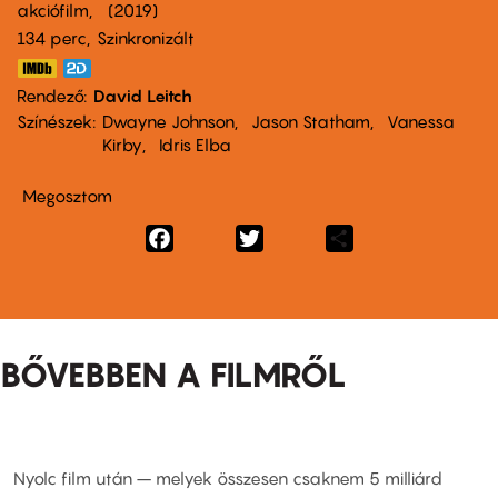
akciófilm
2019
134 perc,
Szinkronizált
Rendező
David Leitch
Színészek
Dwayne Johnson
Jason Statham
Vanessa
Kirby
Idris Elba
Megosztom
Facebook
Twitter
Share
BŐVEBBEN A FILMRŐL
Nyolc film után – melyek összesen csaknem 5 milliárd