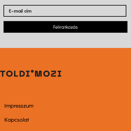
Feliratkozás
Impresszum
Footer
menu
first
Kapcsolat