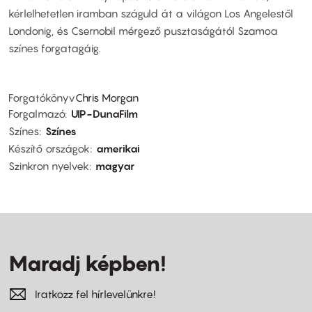
kérlelhetetlen iramban száguld át a világon Los Angelestől
Londonig, és Csernobil mérgező pusztaságától Szamoa
színes forgatagáig.
Forgatókönyv
Chris Morgan
Forgalmazó
UIP-DunaFilm
Színes
Színes
Készítő országok
amerikai
Szinkron nyelvek
magyar
Maradj képben!
Iratkozz fel hírlevelünkre!