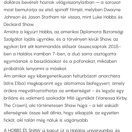
dolláros bevételt hoztak világviszonylatban – a sorozat
most bemutatja az első spinoff filmjét, melyben Dwayne
Johnson és Jason Statham tér vissza, mint Luke Hobbs és
Deckard Shaw.
Amióta a kigyúrt Hobbs, az amerikai Diplomata Biztonsági
Szolgálat lojális ügynöke, és a törvényen kívüli Shaw, az
egykori brit elit kommandós először összecsaptak 2015-
ben a Halálos iramban 7-ben, a duó sorra osztogatta
egymásnak a beszólásokat és a pofonokat, miközben
próbálták lenyomni a másikat.
Ám amikor egy kibergenetikusan felturbózott anarchista
(Idris Elba) megkaparint egy alattomos biofegyvert, amely
örökre megváltoztathatja az emberiséget - és legyőz egy
briliáns és vakmerő szakadár MI6 ügynököt (Vanessa Kirby,
The Crown), aki történetesen Shaw húga - a két esküdt
ellenségnek össze kell állnia, hogy elkapják az egyetlen
fickót, aki talán még náluk is vagányabb.
A HOBBS ÉS SHAW új kaput üt a Halálos univerzumba, és