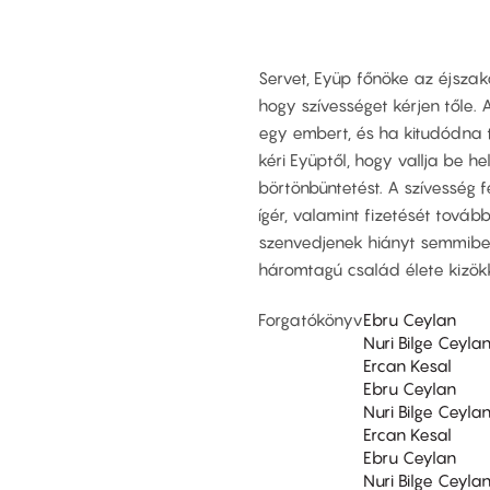
Servet, Eyüp főnöke az éjszaka
hogy szívességet kérjen tőle. 
egy embert, és ha kitudódna te
kéri Eyüptől, hogy vallja be he
börtönbüntetést. A szívesség 
ígér, valamint fizetését továb
szenvedjenek hiányt semmiben
háromtagú család élete kizök
Forgatókönyv
Ebru Ceylan
Nuri Bilge Ceyla
Ercan Kesal
Ebru Ceylan
Nuri Bilge Ceyla
Ercan Kesal
Ebru Ceylan
Nuri Bilge Ceyla