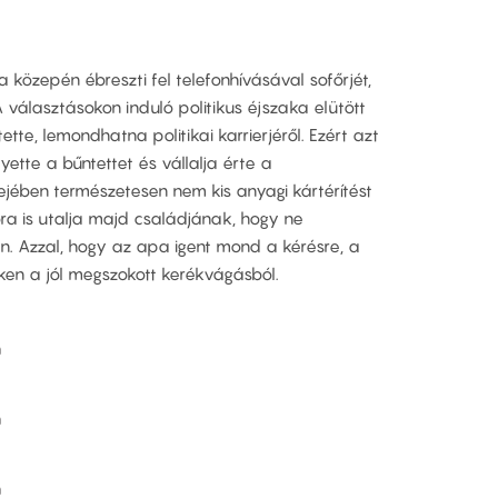
 közepén ébreszti fel telefonhívásával sofőrjét,
A választásokon induló politikus éjszaka elütött
tte, lemondhatna politikai karrierjéről. Ezért azt
lyette a bűntettet és vállalja érte a
fejében természetesen nem kis anyagi kártérítést
bra is utalja majd családjának, hogy ne
. Azzal, hogy az apa igent mond a kérésre, a
ken a jól megszokott kerékvágásból.
n
n
n