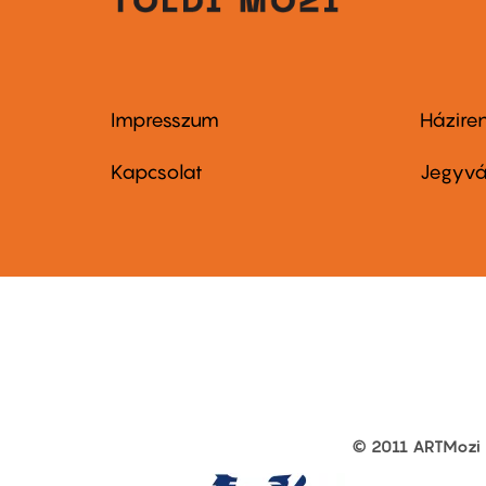
Impresszum
Házire
Footer
Foo
menu
me
Kapcsolat
Jegyvá
first
sec
© 2011 ARTMozi
Footer