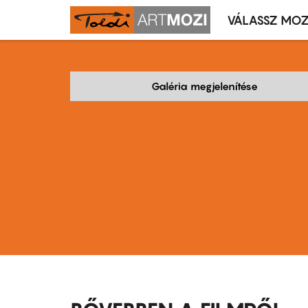
VÁLASSZ MOZ
Mozivál
Ugrás
menü
a
tartalomra
Galéria megjelenítése