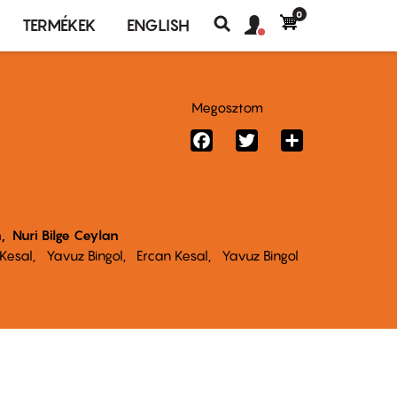
0
Felhasználó
Felhasználói
TERMÉKEK
ENGLISH
fiók
Keresés
fiók
menü
menüje
Megosztom
Facebook
Twitter
Share
n
Nuri Bilge Ceylan
 Kesal
Yavuz Bingol
Ercan Kesal
Yavuz Bingol