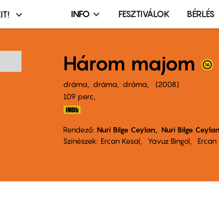
INFO
FESZTIVÁLOK
BÉRLÉS
IT!
Infó,
asztó
esemény,
terembérlés
Három majom
menü
dráma
dráma
dráma
2008
109 perc,
Rendező
Nuri Bilge Ceylan
Nuri Bilge Ceyla
Színészek
Ercan Kesal
Yavuz Bingol
Ercan