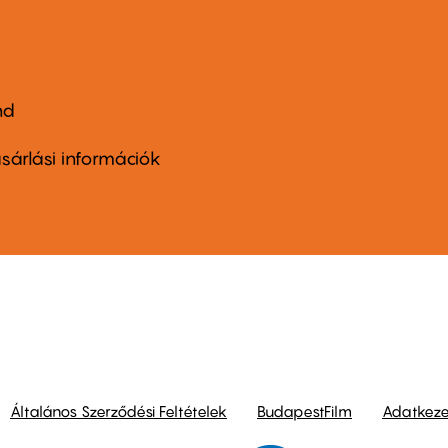
nd
ter
nu
sárlási információk
ond
Általános Szerződési Feltételek
BudapestFilm
Adatkezel