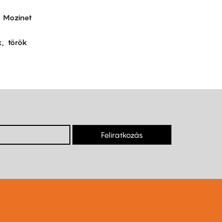
Mozinet
k
török
Feliratkozás