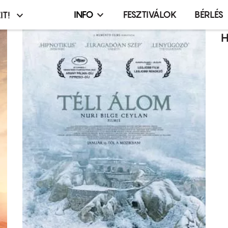
INFO
FESZTIVÁLOK
BÉRLÉS
IT!
Infó,
asztó
esemény,
H
terembérlés
menü