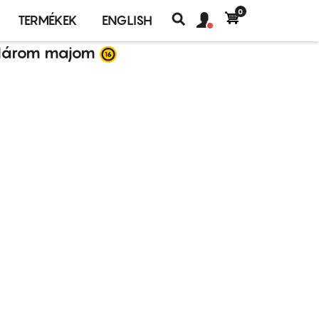
0
Felhasználó
Felhasználói
TERMÉKEK
ENGLISH
fiók
Keresés
fiók
árom majom
menü
menüje