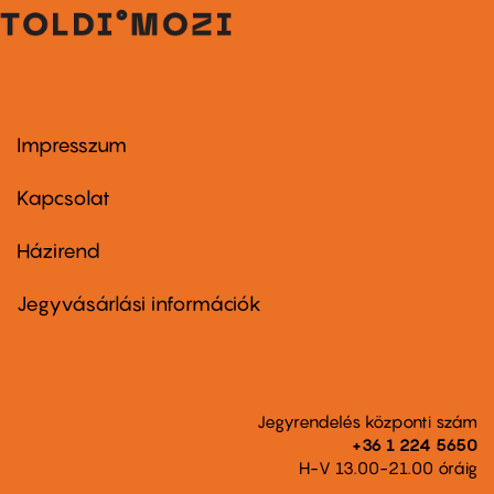
Impresszum
Footer
menu
first
Kapcsolat
Házirend
Footer
menu
second
Jegyvásárlási információk
Jegyrendelés központi szám
+36 1 224 5650
H-V 13.00-21.00 óráig