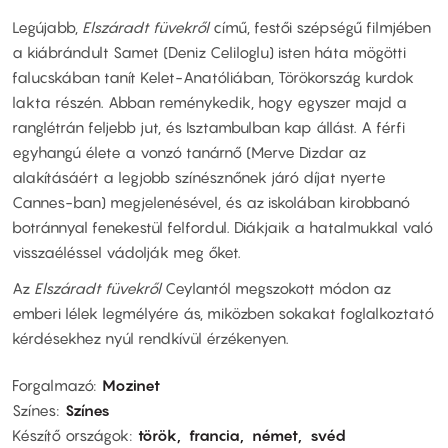
Legújabb,
Elszáradt füvekről
című, festői szépségű filmjében
a kiábrándult Samet (Deniz Celiloglu) isten háta mögötti
falucskában tanít Kelet-Anatóliában, Törökország kurdok
lakta részén. Abban reménykedik, hogy egyszer majd a
ranglétrán feljebb jut, és Isztambulban kap állást. A férfi
egyhangú élete a vonzó tanárnő (Merve Dizdar az
alakításáért a legjobb színésznőnek járó díjat nyerte
Cannes-ban) megjelenésével, és az iskolában kirobbanó
botránnyal fenekestül felfordul. Diákjaik a hatalmukkal való
visszaéléssel vádolják meg őket.
Az
Elszáradt füvekről
Ceylantól megszokott módon az
emberi lélek legmélyére ás, miközben sokakat foglalkoztató
kérdésekhez nyúl rendkívül érzékenyen.
Forgalmazó
Mozinet
Színes
Színes
Készítő országok
török
francia
német
svéd