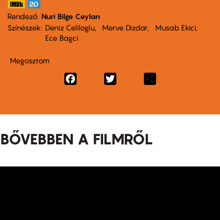
Rendező
Nuri Bilge Ceylan
Színészek
Deniz Celiloglu
Merve Dizdar
Musab Ekici
Ece Bagci
Megosztom
Facebook
Twitter
Share
BŐVEBBEN A FILMRŐL