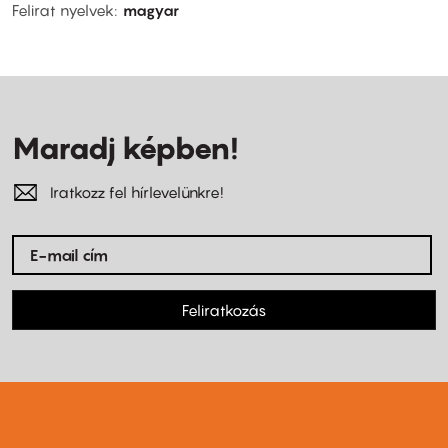
Felirat nyelvek
magyar
Maradj képben!
Iratkozz fel hírlevelünkre!
Feliratkozás