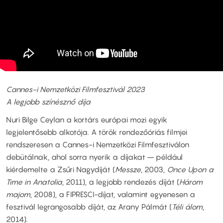
Cannes-i Nemzetközi Filmfesztivál 2023
A legjobb színésznő díja
Nuri Bilge Ceylan a kortárs európai mozi egyik
legjelentősebb alkotója. A török rendezőóriás filmjei
rendszeresen a Cannes-i Nemzetközi Filmfesztiválon
debütálnak, ahol sorra nyerik a díjakat – például
kiérdemelte a Zsűri Nagydíját (
Messze
, 2003,
Once Upon a
Time in Anatolia
, 2011), a legjobb rendezés díját (
Három
majom
, 2008), a FIPRESCI-díjat, valamint egyenesen a
fesztivál legrangosabb díját, az Arany Pálmát (
Téli álom
,
2014).