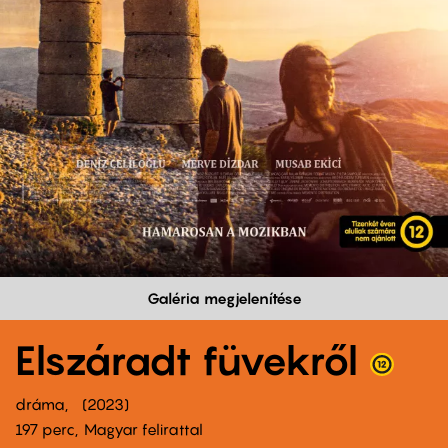
Galéria megjelenítése
Elszáradt füvekről
dráma
2023
197 perc,
Magyar felirattal