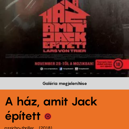
Galéria megjelenítése
A ház, amit Jack
épített
pszicho-thriller
2018