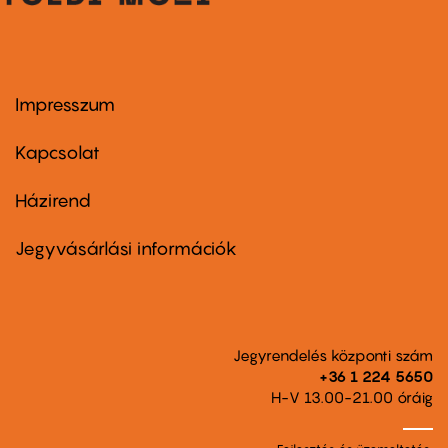
Impresszum
Footer
menu
first
Kapcsolat
Házirend
Footer
menu
second
Jegyvásárlási információk
Jegyrendelés központi szám
+36 1 224 5650
H-V 13.00-21.00 óráig