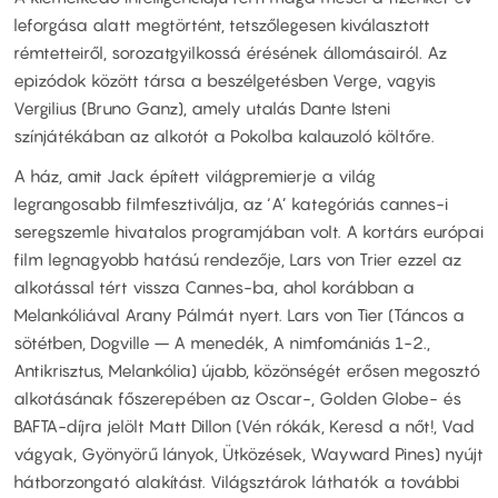
leforgása alatt megtörtént, tetszőlegesen kiválasztott
rémtetteiről, sorozatgyilkossá érésének állomásairól. Az
epizódok között társa a beszélgetésben Verge, vagyis
Vergilius (Bruno Ganz), amely utalás Dante Isteni
színjátékában az alkotót a Pokolba kalauzoló költőre.
A ház, amit Jack épített világpremierje a világ
legrangosabb filmfesztiválja, az ‘A’ kategóriás cannes-i
seregszemle hivatalos programjában volt. A kortárs európai
film legnagyobb hatású rendezője, Lars von Trier ezzel az
alkotással tért vissza Cannes-ba, ahol korábban a
Melankóliával Arany Pálmát nyert. Lars von Tier (Táncos a
sötétben, Dogville – A menedék, A nimfomániás 1-2.,
Antikrisztus, Melankólia) újabb, közönségét erősen megosztó
alkotásának főszerepében az Oscar-, Golden Globe- és
BAFTA-díjra jelölt Matt Dillon (Vén rókák, Keresd a nőt!, Vad
vágyak, Gyönyörű lányok, Ütközések, Wayward Pines) nyújt
hátborzongató alakítást. Világsztárok láthatók a további