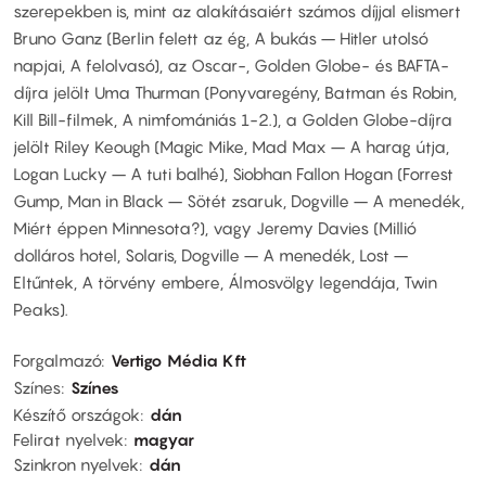
szerepekben is, mint az alakításaiért számos díjjal elismert
Bruno Ganz (Berlin felett az ég, A bukás – Hitler utolsó
napjai, A felolvasó), az Oscar-, Golden Globe- és BAFTA-
díjra jelölt Uma Thurman (Ponyvaregény, Batman és Robin,
Kill Bill-filmek, A nimfomániás 1-2.), a Golden Globe-díjra
jelölt Riley Keough (Magic Mike, Mad Max – A harag útja,
Logan Lucky – A tuti balhé), Siobhan Fallon Hogan (Forrest
Gump, Man in Black – Sötét zsaruk, Dogville – A menedék,
Miért éppen Minnesota?), vagy Jeremy Davies (Millió
dolláros hotel, Solaris, Dogville – A menedék, Lost –
Eltűntek, A törvény embere, Álmosvölgy legendája, Twin
Peaks).
Forgalmazó
Vertigo Média Kft
Színes
Színes
Készítő országok
dán
Felirat nyelvek
magyar
Szinkron nyelvek
dán