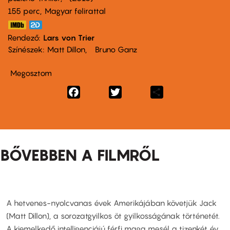
155 perc,
Magyar felirattal
Rendező
Lars von Trier
Színészek
Matt Dillon
Bruno Ganz
Megosztom
Facebook
Twitter
Share
BŐVEBBEN A FILMRŐL
A hetvenes-nyolcvanas évek Amerikájában követjük Jack
(Matt Dillon), a sorozatgyilkos öt gyilkosságának történetét.
A kiemelkedő intelligenciájú férfi maga mesél a tizenkét év