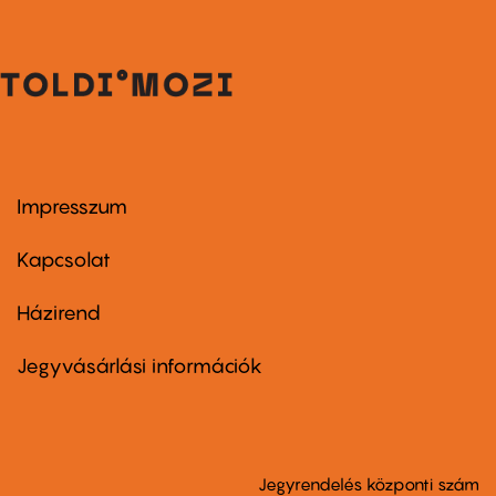
Impresszum
Footer
menu
first
Kapcsolat
Házirend
Footer
menu
second
Jegyvásárlási információk
Jegyrendelés központi szám