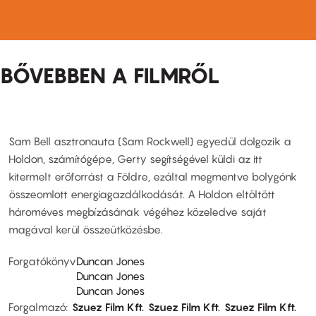
BŐVEBBEN A FILMRŐL
Sam Bell asztronauta (Sam Rockwell) egyedül dolgozik a
Holdon, számítógépe, Gerty segítségével küldi az itt
kitermelt erőforrást a Földre, ezáltal megmentve bolygónk
összeomlott energiagazdálkodását. A Holdon eltöltött
hároméves megbízásának végéhez közeledve saját
magával kerül összeütközésbe.
Forgatókönyv
Duncan Jones
Duncan Jones
Duncan Jones
Forgalmazó
Szuez Film Kft.
Szuez Film Kft.
Szuez Film Kft.