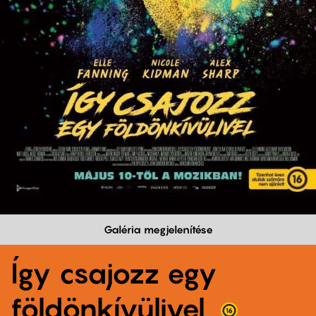
Galéria megjelenítése
Így csajozz egy
földönkívülivel