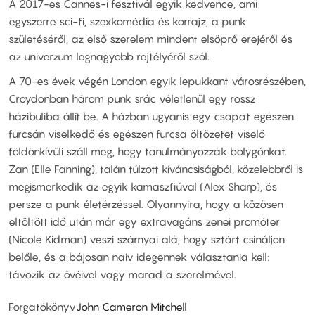
A 2017-es Cannes-i fesztivál egyik kedvence, ami
egyszerre sci-fi, szexkomédia és korrajz, a punk
születéséről, az első szerelem mindent elsöprő erejéről és
az univerzum legnagyobb rejtélyéről szól.
A 70-es évek végén London egyik lepukkant városrészében,
Croydonban három punk srác véletlenül egy rossz
házibuliba állít be. A házban ugyanis egy csapat egészen
furcsán viselkedő és egészen furcsa öltözetet viselő
földönkívüli száll meg, hogy tanulmányozzák bolygónkat.
Zan (Elle Fanning), talán túlzott kíváncsiságból, közelebbről is
megismerkedik az egyik kamaszfiúval (Alex Sharp), és
persze a punk életérzéssel. Olyannyira, hogy a közösen
eltöltött idő után már egy extravagáns zenei promóter
(Nicole Kidman) veszi szárnyai alá, hogy sztárt csináljon
belőle, és a bájosan naiv idegennek választania kell:
távozik az övéivel vagy marad a szerelmével.
Forgatókönyv
John Cameron Mitchell