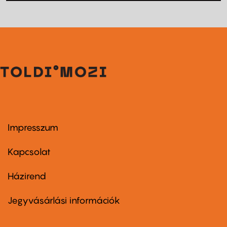
Impresszum
Footer
menu
first
Kapcsolat
Házirend
Footer
menu
second
Jegyvásárlási információk