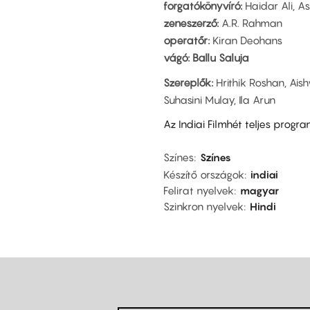
forgatókönyvíró:
Haidar Ali, 
zeneszerző:
A.R. Rahman
operatőr:
Kiran Deohans
vágó: Ballu Saluja
Szereplők:
Hrithik Roshan, Ai
Suhasini Mulay, Ila Arun
Az Indiai Filmhét teljes progr
Színes
Színes
Készítő országok
indiai
Felirat nyelvek
magyar
Szinkron nyelvek
Hindi