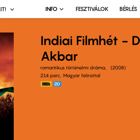
INFO
FESZTIVÁLOK
BÉRLÉS
IT!
Infó,
asztó
esemény,
terembérlés
Indiai Filmhét -
menü
Akbar
romantikus történelmi dráma
2008
214 perc,
Magyar felirattal