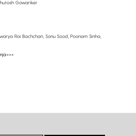
Ashutosh Gowariker
shwarya Rai Bachchan, Sonu Sood, Poonam Sinha,
amja>>>