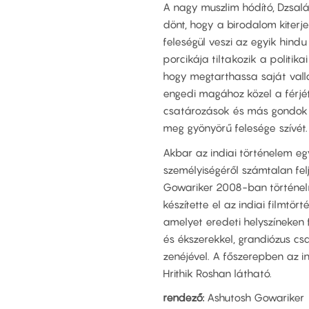
A nagy muszlim hódító, Dzsal
dönt, hogy a birodalom kiter
feleségül veszi az egyik hind
porcikája tiltakozik a politikai
hogy megtarthassa saját vall
engedi magához közel a férjét,
csatározások és más gondok kö
meg gyönyörű felesége szívét.
Akbar az indiai történelem egy
személyiségéről számtalan fe
Gowariker 2008-ban történel
készítette el az indiai filmtö
amelyet eredeti helyszíneken 
és ékszerekkel, grandiózus cs
zenéjével. A főszerepben az in
Hrithik Roshan látható.
rendező:
Ashutosh Gowariker