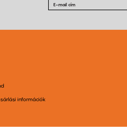
nd
ter
nu
sárlási információk
ond