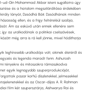
ál-ud-Dín Mohammad Akbar isteni sugallatra úgy
jesztése és a hatalom megszilárdítása érdekében
u király lányát, Dzsódhá Báit. Dzsódhának minden
 házasság ellen, és a frigy feltételéül szabja,
ását. Ám az esküvő után ennek ellenére sem
 így az uralkodónak a politikai cselszövések,
zött még arra is rá kell jönnie, mivel hódíthatja
ik leghíresebb uralkodója volt, akinek életéről és
ljegyzés és legenda maradt fenn. Ashutosh
mi tényekre és mítoszokra támaszkodva
rténet egyik legnagyobb szuperprodukcióját,
forgattak pazar korhű díszletekkel, jelmezekkel
atajelenetekkel és az Oscar-díjas A. R. Rahman
diai film két szupersztárja, Aishwarya Rai és