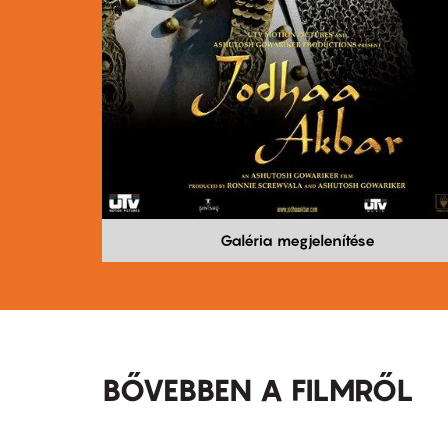
Galéria megjelenítése
BŐVEBBEN A FILMRŐL