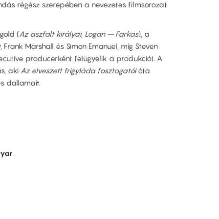
endás régész szerepében a nevezetes filmsorozat
gold (
Az aszfalt királyai, Logan – Farkas
), a
 Frank Marshall és Simon Emanuel, míg Steven
cutive producerként felügyelik a produkciót. A
s, aki
Az elveszett frigyláda fosztogatói
óta
s dallamait.
yar