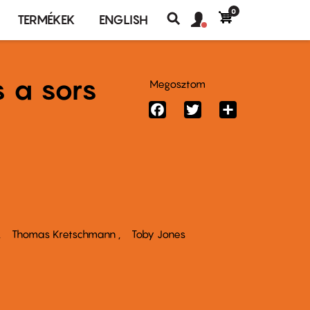
0
Felhasználó
Felhasználói
TERMÉKEK
ENGLISH
fiók
Keresés
fiók
menü
menüje
s a sors
Megosztom
Facebook
Twitter
Share
Thomas Kretschmann
Toby Jones