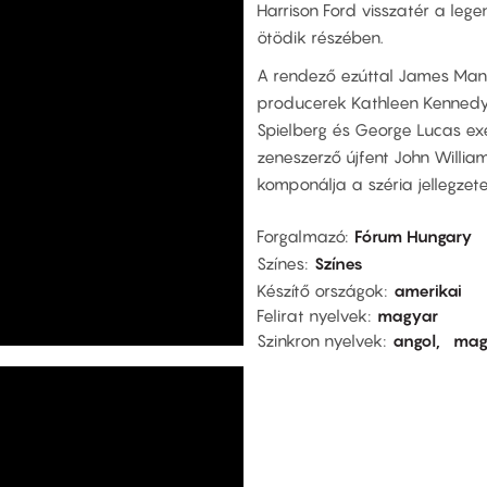
Harrison Ford visszatér a leg
ötödik részében.
A rendező ezúttal James Man
producerek Kathleen Kennedy,
Spielberg és George Lucas exe
zeneszerző újfent John William
komponálja a széria jellegzete
Forgalmazó
Fórum Hungary
Színes
Színes
Készítő országok
amerikai
Felirat nyelvek
magyar
Szinkron nyelvek
angol
mag