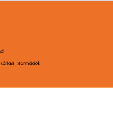
nd
ter
nu
sárlási információk
ond