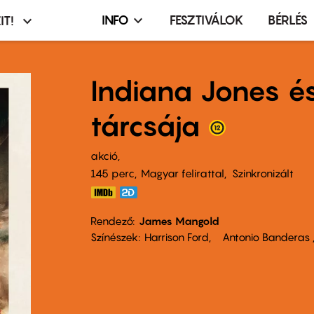
INFO
FESZTIVÁLOK
BÉRLÉS
IT!
Infó,
asztó
esemény,
terembérlés
Indiana Jones é
menü
tárcsája
akció
145 perc,
Magyar felirattal
Szinkronizált
Rendező
James Mangold
Színészek
Harrison Ford
Antonio Banderas