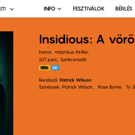
INFO
FESZTIVÁLOK
BÉRLÉS
IT!
Infó,
asztó
esemény,
terembérlés
Insidious: A vörö
menü
horror
misztikus thriller
107 perc,
Szinkronizált
Rendező
Patrick Wilson
Színészek
Patrick Wilson
Rose Byrne
Ty S