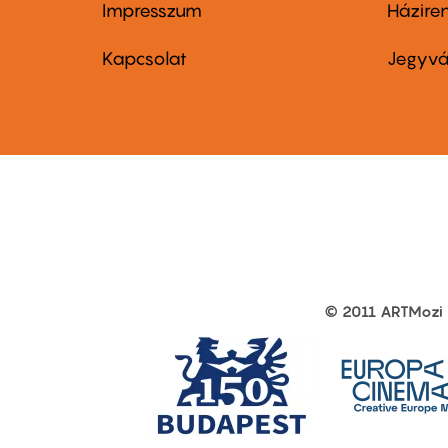
Impresszum
Házire
Footer
Foo
menu
me
Kapcsolat
Jegyvá
first
sec
© 2011 ARTMozi
Footer
other
links