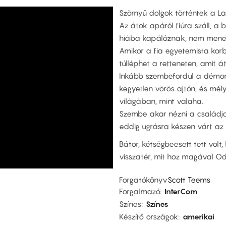
Szörnyű dolgok történtek a L
Az átok apáról fiúra száll, a
hiába kapálóznak, nem mene
Amikor a fia egyetemista korba 
túlléphet a retteneten, amit 
Inkább szembefordul a démono
kegyetlen vörös ajtón, és mé
világában, mint valaha.
Szembe akar nézni a családja
eddig ugrásra készen várt az 
Bátor, kétségbeesett tett volt,
visszatér, mit hoz magával O
Forgatókönyv
Scott Teems
Forgalmazó
InterCom
Színes
Színes
Készítő országok
amerikai