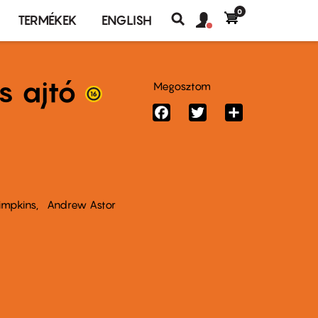
0
Felhasználó
Felhasználói
TERMÉKEK
ENGLISH
fiók
Keresés
fiók
menü
menüje
s ajtó
Megosztom
Facebook
Twitter
Share
impkins
Andrew Astor