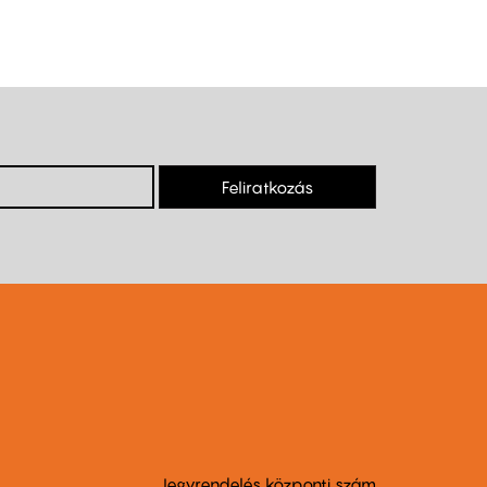
Feliratkozás
Jegyrendelés központi szám