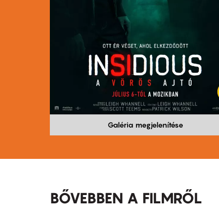
Galéria megjelenítése
BŐVEBBEN A FILMRŐL