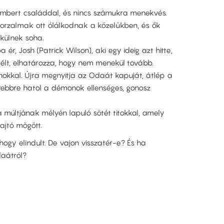
ambert családdal, és nincs számukra menekvés.
 borzalmak ott ólálkodnak a közelükben, és ők
külnek soha.
ér, Josh (Patrick Wilson), aki egy ideig azt hitte,
átélt, elhatározza, hogy nem menekül tovább.
kkal. Újra megnyitja az Odaát kapuját, átlép a
lyebbre hatol a démonok ellenséges, gonosz
 múltjának mélyén lapuló sötét titokkal, amely
ajtó mögött.
 hogy elindult. De vajon visszatér-e? És ha
daátról?