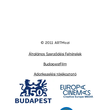
© 2011 ARTMozi
Footer
other
links
Általános Szerződési Feltételek
BudapestFilm
Adatkezelési tájékoztató