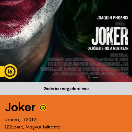
Galéria megjelenítése
Joker
dráma
2019
122 perc,
Magyar felirattal