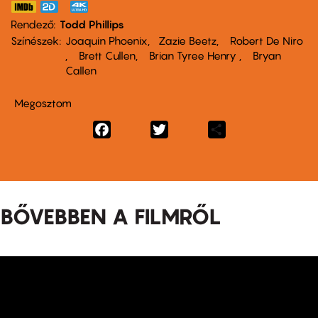
Rendező
Todd Phillips
Színészek
Joaquin Phoenix
Zazie Beetz
Robert De Niro
Brett Cullen
Brian Tyree Henry
Bryan
Callen
Megosztom
Facebook
Twitter
Share
BŐVEBBEN A FILMRŐL