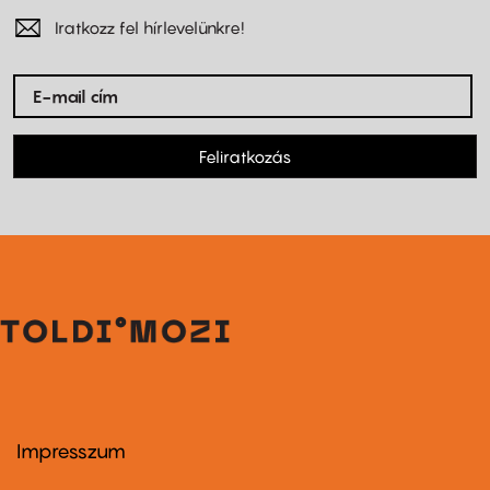
Iratkozz fel hírlevelünkre!
Feliratkozás
Impresszum
Footer
menu