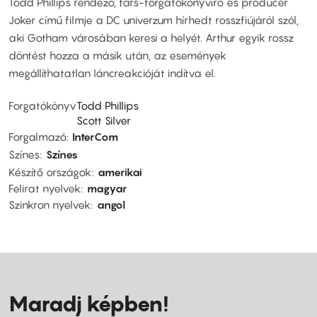
Todd Phillips rendező, társ-forgatókönyvíró és producer
Joker című filmje a DC univerzum hírhedt rosszfiújáról szól,
aki Gotham városában keresi a helyét. Arthur egyik rossz
döntést hozza a másik után, az események
megállíthatatlan láncreakcióját indítva el.
Forgatókönyv
Todd Phillips
Scott Silver
Forgalmazó
InterCom
Színes
Színes
Készítő országok
amerikai
Felirat nyelvek
magyar
Szinkron nyelvek
angol
Maradj képben!