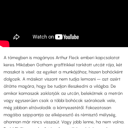
A tömegben is magányos Arthur Fleck emberi kapcsolatot
keres. Miközben Gotham graffitikkel tarkított utcáit rója, két
maszkot is visel: az egyiket a munkájához, hiszen bohócként
dolgozik. A másikat viszont nem tudja lemosni – azt azért
öltötte magára, hogy be tudjon illeszkedni a világba. De
amikor kamaszok zaklatják az utcán, belekötnek a metrón
vagy egyszerűen csak a többi bohócok szórakozik vele,
még jobban eltávolodik a környezetétől. Fokozatosan
magába szippantja az elképesztő és rémisztő mélység,
ahonnan már nincs visszaút. Vagy jobb lenne, ha nem volna.