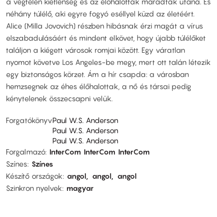
a végtelen kietlenség és az élőhalottak maradtak utána. És
néhány túlélő, aki egyre fogyó eséllyel küzd az életéért.
Alice (Milla Jovovich) részben hibásnak érzi magát a vírus
elszabadulásáért és mindent elkövet, hogy újabb túlélőket
találjon a kiégett városok romjai között. Egy váratlan
nyomot követve Los Angeles-be megy, mert ott talán létezik
egy biztonságos körzet. Ám a hír csapda: a városban
hemzsegnek az éhes élőhalottak, a nő és társai pedig
kénytelenek összecsapni velük.
Forgatókönyv
Paul W.S. Anderson
Paul W.S. Anderson
Paul W.S. Anderson
Forgalmazó
InterCom
InterCom
InterCom
Színes
Színes
Készítő országok
angol
angol
angol
Szinkron nyelvek
magyar