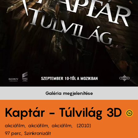
Galéria megjelenítése
Kaptár - Túlvilág 3D
akciófilm
akciófilm
akciófilm
2010
97 perc,
Szinkronizált