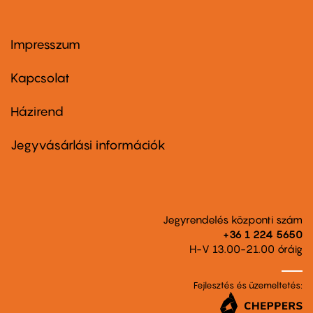
Impresszum
Footer
menu
first
Kapcsolat
Házirend
Footer
menu
second
Jegyvásárlási információk
Jegyrendelés központi szám
+36 1 224 5650
H-V 13.00-21.00 óráig
Fejlesztés és üzemeltetés: