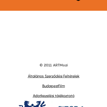
© 2011 ARTMozi
Footer
other
links
Általános Szerződési Feltételek
BudapestFilm
Adatkezelési tájékoztató