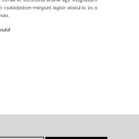
 családjában mérgező légkör alakul ki, és a
noia…
ulof