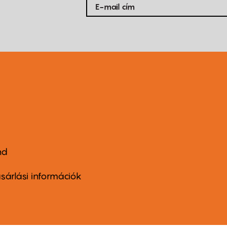
nd
ter
nu
sárlási információk
ond