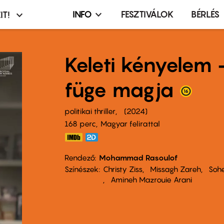
INFO
FESZTIVÁLOK
BÉRLÉS
IT!
Infó,
asztó
esemény,
terembérlés
Keleti kényelem 
menü
füge magja
politikai thriller
2024
168 perc,
Magyar felirattal
Rendező
Mohammad Rasoulof
Színészek
Christy Ziss
Missagh Zareh
Sohe
Amineh Mazrouie Arani