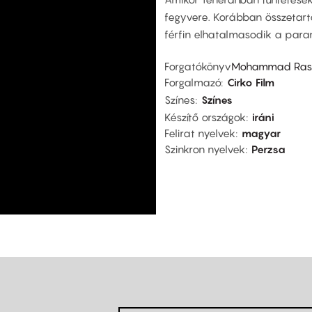
fegyvere. Korábban összetartó
férfin elhatalmasodik a para
Forgatókönyv
Mohammad Raso
Forgalmazó
Cirko Film
Színes
Színes
Készítő országok
iráni
Felirat nyelvek
magyar
Szinkron nyelvek
Perzsa