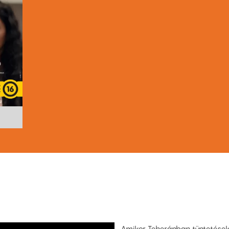
Amikor Teheránban tüntetések t