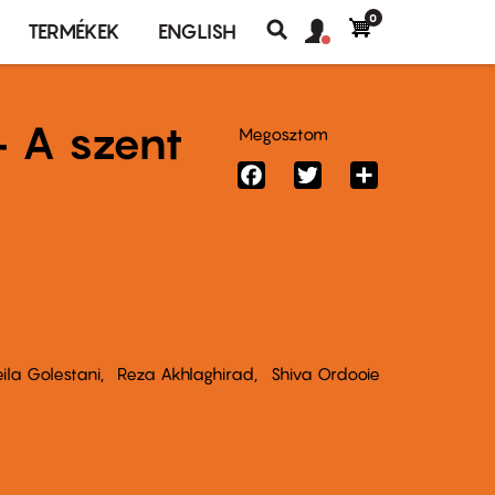
0
Felhasználó
Felhasználói
TERMÉKEK
ENGLISH
fiók
Keresés
fiók
menü
menüje
- A szent
Megosztom
Facebook
Twitter
Share
ila Golestani
Reza Akhlaghirad
Shiva Ordooie