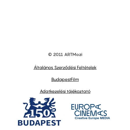
© 2011 ARTMozi
Footer
other
links
Általános Szerződési Feltételek
BudapestFilm
Adatkezelési tájékoztató