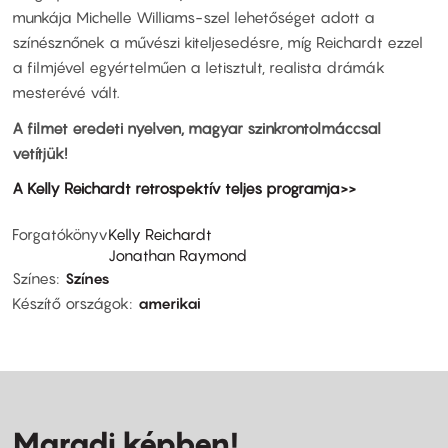
munkája Michelle Williams-szel lehetőséget adott a
színésznőnek a művészi kiteljesedésre, míg Reichardt ezzel
a filmjével egyértelműen a letisztult, realista drámák
mesterévé vált.
A filmet eredeti nyelven, magyar szinkrontolmáccsal
vetítjük!
A Kelly Reichardt retrospektív teljes programja>>
Forgatókönyv
Kelly Reichardt
Jonathan Raymond
Színes
Színes
Készítő országok
amerikai
Maradj képben!