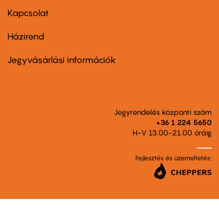
menu
first
Kapcsolat
Házirend
Footer
menu
second
Jegyvásárlási információk
Jegyrendelés központi szám
+36 1 224 5650
H-V 13.00-21.00 óráig
Fejlesztés és üzemeltetés: