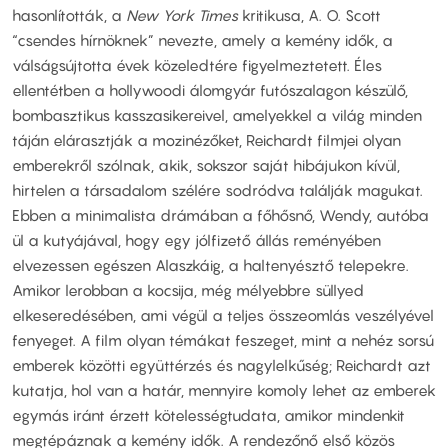
hasonlították, a
New York Times
kritikusa, A. O. Scott
“csendes hírnöknek” nevezte, amely a kemény idők, a
válságsújtotta évek közeledtére figyelmeztetett. Éles
ellentétben a hollywoodi álomgyár futószalagon készülő,
bombasztikus kasszasikereivel, amelyekkel a világ minden
táján elárasztják a mozinézőket, Reichardt filmjei olyan
emberekről szólnak, akik, sokszor saját hibájukon kívül,
hirtelen a társadalom szélére sodródva találják magukat.
Ebben a minimalista drámában a főhősnő, Wendy, autóba
ül a kutyájával, hogy egy jólfizető állás reményében
elvezessen egészen Alaszkáig, a haltenyésztő telepekre.
Amikor lerobban a kocsija, még mélyebbre süllyed
elkeseredésében, ami végül a teljes összeomlás veszélyével
fenyeget. A film olyan témákat feszeget, mint a nehéz sorsú
emberek közötti együttérzés és nagylelkűség; Reichardt azt
kutatja, hol van a határ, mennyire komoly lehet az emberek
egymás iránt érzett kötelességtudata, amikor mindenkit
megtépáznak a kemény idők. A rendezőnő első közös