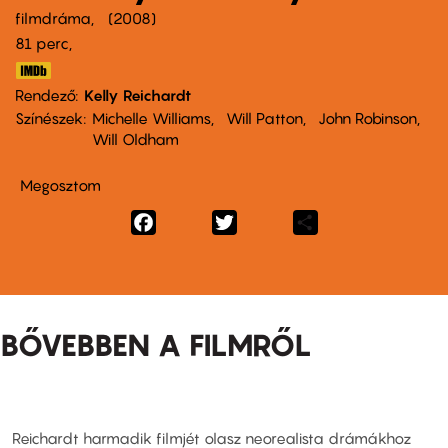
filmdráma
2008
81 perc,
Rendező
Kelly Reichardt
Színészek
Michelle Williams
Will Patton
John Robinson
Will Oldham
Megosztom
Facebook
Twitter
Share
BŐVEBBEN A FILMRŐL
Reichardt harmadik filmjét olasz neorealista drámákhoz