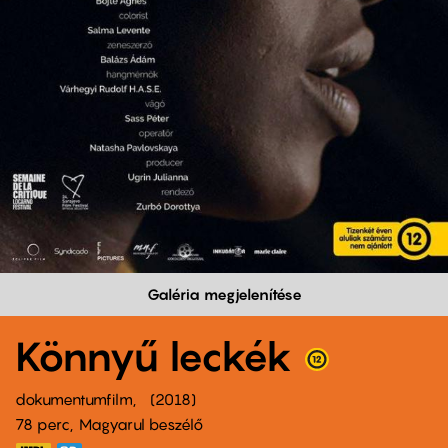
Galéria megjelenítése
Könnyű leckék
dokumentumfilm
2018
78 perc,
Magyarul beszélő