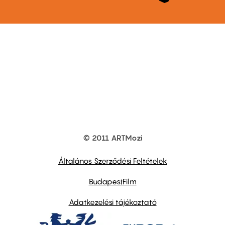
© 2011 ARTMozi
Footer
other
links
Általános Szerződési Feltételek
BudapestFilm
Adatkezelési tájékoztató