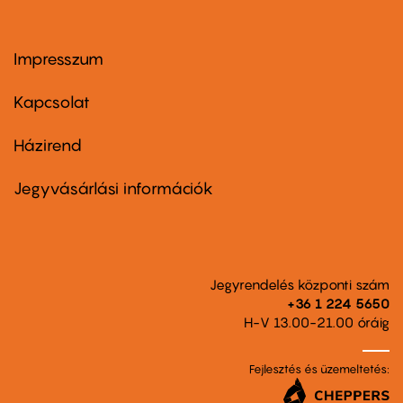
Impresszum
Footer
menu
first
Kapcsolat
Házirend
Footer
menu
second
Jegyvásárlási információk
Jegyrendelés központi szám
+36 1 224 5650
H-V 13.00-21.00 óráig
Fejlesztés és üzemeltetés: