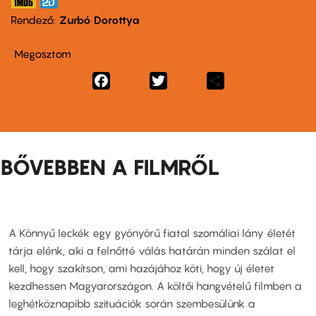
Rendező
Zurbó Dorottya
Megosztom
Facebook
Twitter
Share
BŐVEBBEN A FILMRŐL
A Könnyű leckék egy gyönyörű fiatal szomáliai lány életét
tárja elénk, aki a felnőtté válás határán minden szálat el
kell, hogy szakítson, ami hazájához köti, hogy új életet
kezdhessen Magyarországon. A költői hangvételű filmben a
leghétköznapibb szituációk során szembesülünk a