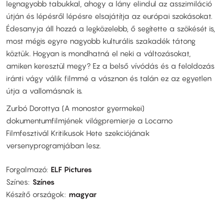
legnagyobb tabukkal, ahogy a lány elindul az asszimiláció
útján és lépésről lépésre elsajátítja az európai szokásokat.
Édesanyja áll hozzá a legközelebb, ő segítette a szökését is,
most mégis egyre nagyobb kulturális szakadék tátong
köztük. Hogyan is mondhatná el neki a változásokat,
amiken keresztül megy? Ez a belső vívódás és a feloldozás
iránti vágy válik filmmé a vásznon és talán ez az egyetlen
útja a vallomásnak is.
Zurbó Dorottya (A monostor gyermekei)
dokumentumfilmjének világpremierje a Locarno
Filmfesztivál Kritikusok Hete szekciójának
versenyprogramjában lesz.
Forgalmazó
ELF Pictures
Színes
Színes
Készítő országok
magyar