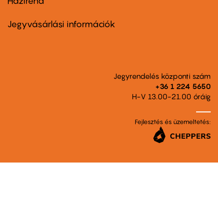
Házirend
Footer
menu
second
Jegyvásárlási információk
Jegyrendelés központi szám
+36 1 224 5650
H-V 13.00-21.00 óráig
Fejlesztés és üzemeltetés: