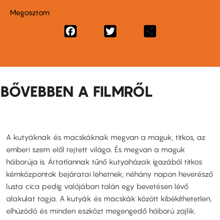
Megosztom
Facebook
Twitter
Share
BŐVEBBEN A FILMRŐL
A kutyáknak és macskáknak megvan a maguk, titkos, az
emberi szem elől rejtett világa. És megvan a maguk
háborúja is. Ártatlannak tűnő kutyaházak igazából titkos
kémközpontok bejáratai lehetnek; néhány napon heverésző
lusta cica pedig valójában talán egy bevetésen lévő
alakulat tagja. A kutyák és macskák között kibékíthetetlen,
elhúzódó és minden eszközt megengedő háború zajlik.