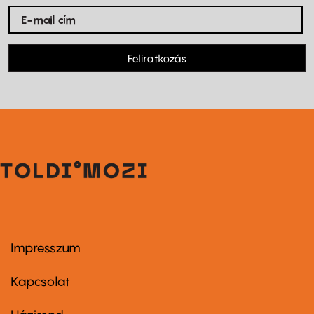
Feliratkozás
Impresszum
Footer
menu
first
Kapcsolat