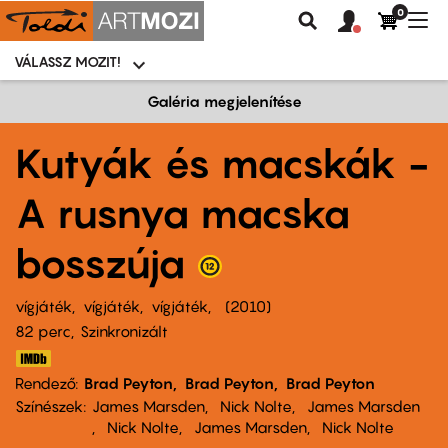
0
Felhasználói
Felhasznál
Nav
Keresés
fiók
fiók
átk
menü
menüje
VÁLASSZ MOZIT!
Moziválasztó
menü
Ugrás
Galéria megjelenítése
a
tartalomra
Kutyák és macskák -
A rusnya macska
bosszúja
vígjáték
vígjáték
vígjáték
2010
82 perc,
Szinkronizált
Rendező
Brad Peyton
Brad Peyton
Brad Peyton
Színészek
James Marsden
Nick Nolte
James Marsden
Nick Nolte
James Marsden
Nick Nolte