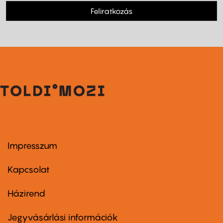
Feliratkozás
Impresszum
Footer
menu
first
Kapcsolat
Házirend
Footer
menu
second
Jegyvásárlási információk