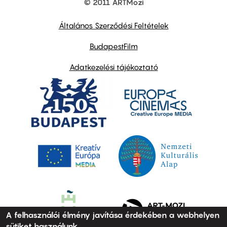
© 2011 ARTMozi
Footer
other
links
Általános Szerződési Feltételek
BudapestFilm
Adatkezelési tájékoztató
A felhasználói élmény javítása érdekében a webhelyen
sütiket használunk