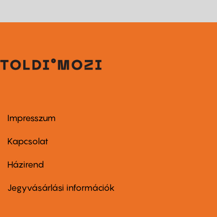
Impresszum
Footer
menu
first
Kapcsolat
Házirend
Footer
menu
second
Jegyvásárlási információk