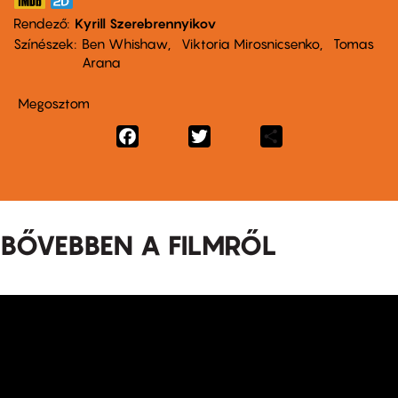
Rendező
Kyrill Szerebrennyikov
Színészek
Ben Whishaw
Viktoria Mirosnicsenko
Tomas
Arana
Megosztom
Facebook
Twitter
Share
BŐVEBBEN A FILMRŐL