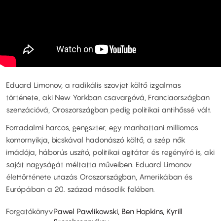
Eduard Limonov, a radikális szovjet költő izgalmas
története, aki New Yorkban csavargóvá, Franciaországban
szenzációvá, Oroszországban pedig politikai antihőssé vált.
Forradalmi harcos, gengszter, egy manhattani milliomos
komornyikja, bicskával hadonászó költő, a szép nők
imádója, háborús uszító, politikai agitátor és regényíró is, aki
saját nagyságát méltatta műveiben. Eduard Limonov
élettörténete utazás Oroszországban, Amerikában és
Európában a 20. század második felében.
Forgatókönyv
Pawel Pawlikowski, Ben Hopkins, Kyrill