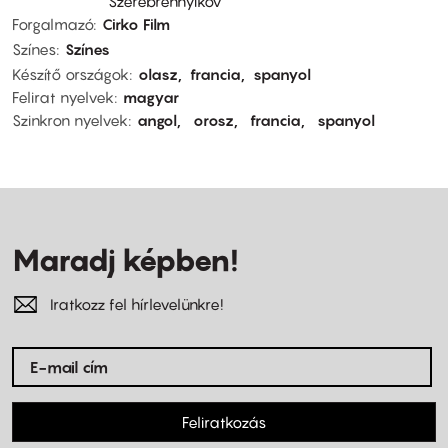
Szerebrennyikov
Forgalmazó
Cirko Film
Színes
Színes
Készítő országok
olasz
francia
spanyol
Felirat nyelvek
magyar
Szinkron nyelvek
angol
orosz
francia
spanyol
Maradj képben!
Iratkozz fel hírlevelünkre!
Feliratkozás