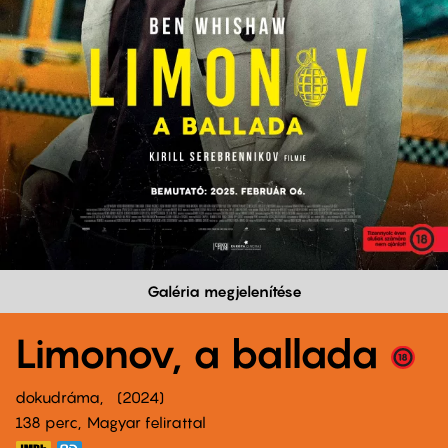
Galéria megjelenítése
Limonov, a ballada
dokudráma
2024
138 perc,
Magyar felirattal