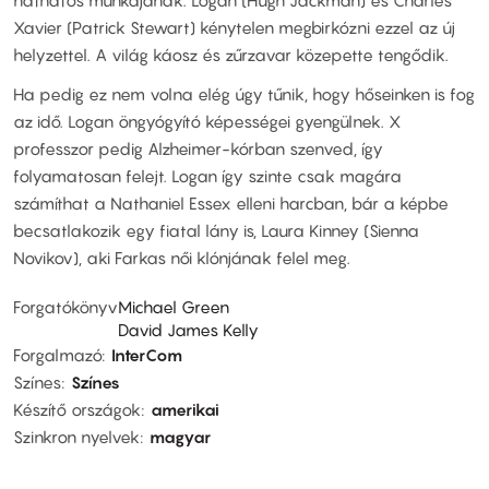
hathatós munkájának. Logan (Hugh Jackman) és Charles
Xavier (Patrick Stewart) kénytelen megbirkózni ezzel az új
helyzettel. A világ káosz és zűrzavar közepette tengődik.
Ha pedig ez nem volna elég úgy tűnik, hogy hőseinken is fog
az idő. Logan öngyógyító képességei gyengülnek. X
professzor pedig Alzheimer-kórban szenved, így
folyamatosan felejt. Logan így szinte csak magára
számíthat a Nathaniel Essex elleni harcban, bár a képbe
becsatlakozik egy fiatal lány is, Laura Kinney (Sienna
Novikov), aki Farkas női klónjának felel meg.
Forgatókönyv
Michael Green
David James Kelly
Forgalmazó
InterCom
Színes
Színes
Készítő országok
amerikai
Szinkron nyelvek
magyar