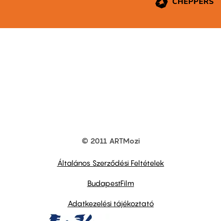
© 2011 ARTMozi
Footer
other
links
Általános Szerződési Feltételek
BudapestFilm
Adatkezelési tájékoztató