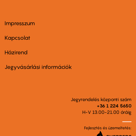
Impresszum
Footer
menu
first
Kapcsolat
Házirend
Footer
menu
second
Jegyvásárlási információk
Jegyrendelés központi szám
+36 1 224 5650
H-V 13.00-21.00 óráig
Fejlesztés és üzemeltetés: