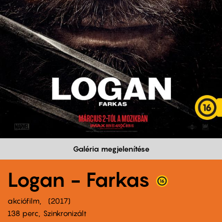
Galéria megjelenítése
Logan - Farkas
akciófilm
2017
138 perc,
Szinkronizált