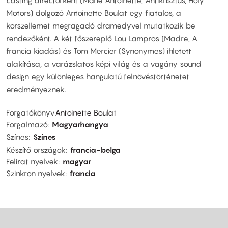
casting directorként (Marie Antoinette, Antikrisztus, Holy
Motors) dolgozó Antoinette Boulat egy fiatalos, a
korszellemet megragadó dramedyvel mutatkozik be
rendezőként. A két főszereplő Lou Lampros (Madre, A
francia kiadás) és Tom Mercier (Synonymes) ihletett
alakítása, a varázslatos képi világ és a vagány sound
design egy különleges hangulatú felnövéstörténetet
eredményeznek.
Forgatókönyv
Antoinette Boulat
Forgalmazó
Magyarhangya
Színes
Színes
Készítő országok
francia-belga
Felirat nyelvek
magyar
Szinkron nyelvek
francia