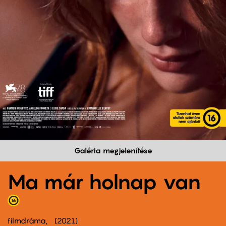
Galéria megjelenítése
Ma már holnap van
filmdráma
2021