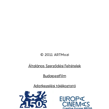
© 2011 ARTMozi
Footer
other
links
Általános Szerződési Feltételek
BudapestFilm
Adatkezelési tájékoztató