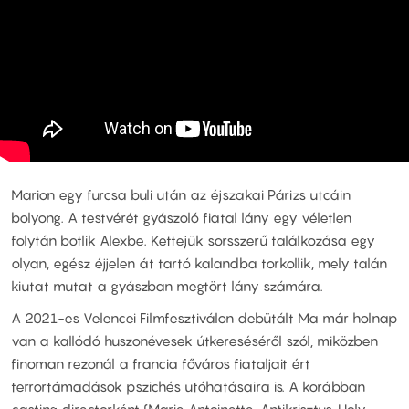
Marion egy furcsa buli után az éjszakai Párizs utcáin
bolyong. A testvérét gyászoló fiatal lány egy véletlen
folytán botlik Alexbe. Kettejük sorsszerű találkozása egy
olyan, egész éjjelen át tartó kalandba torkollik, mely talán
kiutat mutat a gyászban megtört lány számára.
A 2021-es Velencei Filmfesztiválon debütált Ma már holnap
van a kallódó huszonévesek útkereséséről szól, miközben
finoman rezonál a francia főváros fiataljait ért
terrortámadások pszichés utóhatásaira is. A korábban