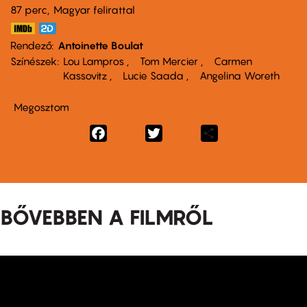
87 perc,
Magyar felirattal
Rendező
Antoinette Boulat
Színészek
Lou Lampros
Tom Mercier
Carmen
Kassovitz
Lucie Saada
Angelina Woreth
Megosztom
Facebook
Twitter
Share
BŐVEBBEN A FILMRŐL