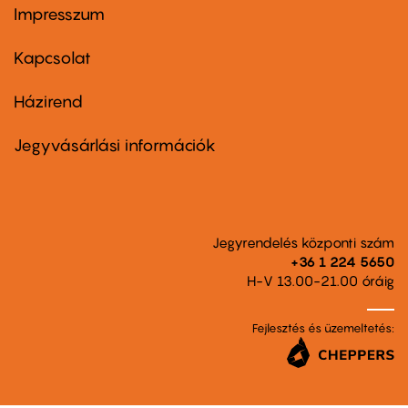
Impresszum
Footer
menu
first
Kapcsolat
Házirend
Footer
menu
second
Jegyvásárlási információk
Jegyrendelés központi szám
+36 1 224 5650
H-V 13.00-21.00 óráig
Fejlesztés és üzemeltetés: