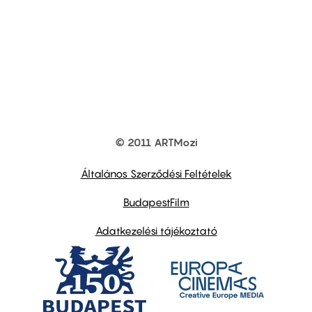
© 2011 ARTMozi
Footer
other
links
Általános Szerződési Feltételek
BudapestFilm
Adatkezelési tájékoztató