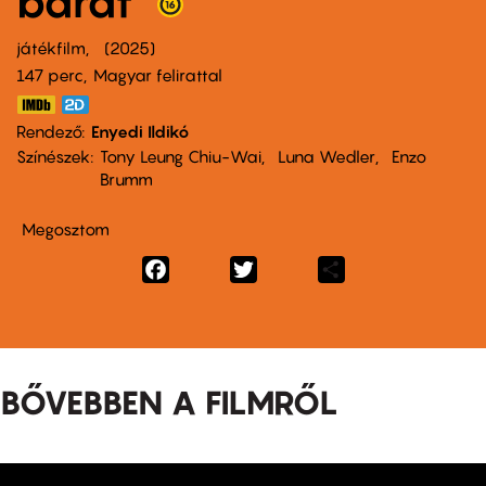
barát
játékfilm
2025
147 perc,
Magyar felirattal
Rendező
Enyedi Ildikó
Színészek
Tony Leung Chiu-Wai
Luna Wedler
Enzo
Brumm
Megosztom
Facebook
Twitter
Share
BŐVEBBEN A FILMRŐL