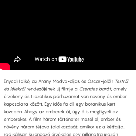
Enyedi Ildikó, az Arany Medve-díjas és Oscar-jelölt
Testről
és lélekről
rendezőjének új filmje a
Csendes barát
, amely
érzékeny és filozofikus párhuzamot von növény és ember
kapcsolata között. Egy idős fa áll egy botanikus kert
közepén. Ahogy az emberek őt, úgy ő is megfigyeli az
embereket. A film három történetet mesél el, ember és
növény három tétova találkozását, amikor ez a kétfajta,
radikálisan különböző érzékelés egy pillanatra igazán