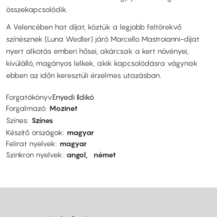
összekapcsolódik.
A Velencében hat díjat, köztük a legjobb feltörekvő
színésznek (Luna Wedler) járó Marcello Mastroianni-díjat
nyert alkotás emberi hősei, akárcsak a kert növényei,
kívülálló, magányos lelkek, akik kapcsolódásra vágynak
ebben az időn keresztüli érzelmes utazásban.
Forgatókönyv
Enyedi Ildikó
Forgalmazó
Mozinet
Színes
Színes
Készítő országok
magyar
Felirat nyelvek
magyar
Szinkron nyelvek
angol
német