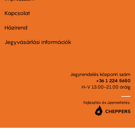
Footer
menu
first
Kapcsolat
Házirend
Footer
menu
second
Jegyvásárlási információk
Jegyrendelés központi szám
+36 1 224 5650
H-V 13.00-21.00 óráig
Fejlesztés és üzemeltetés: